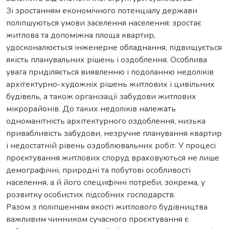
Зі зростанням економічного потенціалу держави
поліпшуються умови заселення населення: зростає
житлова та допоміжна площа квартир,
удосконалюється інженерне обладнання, підвищується
якість планувальних рішень і оздоблення. Особлива
увага приділяється виявленню і подоланню недоліків
архітектурно-художніх рішень житлових і цивільних
будівель, а також організації забудови житлових
мікрорайонів. До таких недоліків належать
одноманітність архітектурного оздоблення, низька
привабливість забудови, незручне планування квартир
і недостатній рівень оздоблювальних робіт. У процесі
проєктування житлових споруд враховуються не лише
демографічні, природні та побутові особливості
населення, а й його специфічні потреби, зокрема, у
розвитку особистих підсобних господарств.
Разом з поліпшенням якості житлового будівництва
важливим чинником сучасного проєктування є