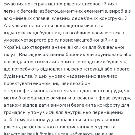
сучасних конструктивних рішень: високостійких і
легких бетонів, азбестоцементних елементів, виробів з
алюмінієвих сплавів, клеєних дерев‘яних конструкцій.
Актуальність питання покращення якості та
індустріалізації будівництва особливо посилюється в
умовах четвертого року повномасштабної війни в
Україні, що створила значні виклики для будівельної
галузі. Внаслідок активних бойових дій зруйновано або
пошкоджено тисячі житлових і громадських будівель,
що потребують відновлення, реконструкції або нового
будівництва. У цих умовах надзвичайно важливо
проєктувати економічні, швидкозбірні,
енергоефективні та архітектурно доцільні споруди, які
могли б оперативно замінити втрачену інфраструктуру,
а також відповідати вимогам безпеки та комфорту для
громадян, у тому числі для внутрішньо переміщених
осіб. Тому питання удосконалення конструктивних
рішень, раціонального використання ресурсів та
індустріалізації будівництва набувають не лише