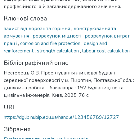
професійного, а й загальнодержавного значення.
Ключові слова
захист від корозії та горіння
,
конструювання та
армування
,
розрахунок міцності
,
розрахунок витрат
праці
,
corrosion and fire protection
,
design and
reinforcement
,
strength calculation
,
labour cost calculation
Бібліографічний опис
Нестерець О.В. Проектування житлової будівлі
середньої поверховості у м. Пирятин, Полтавської обл. :
дипломна робота ... бакалавра : 192 Будiвництво тa
цивiльнa iнженерiя. Київ, 2025. 76 с.
URI
https://dglib.nubip.edu.ua/handle/123456789/12727
Зібрання