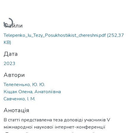
Вантажиться...
Файли
Telepenko_Iu_Tezy_Posukhostiikist_chereshni.pdf
(252,37
KB)
Дата
2023
Автори
Телепенько, Ю. Ю.
Кіщак Олена, Анатоліївна
Савченко, І. М.
Анотація
В статті представлена теза доповіді учасників V
міжнародної наукової інтернет-конференції