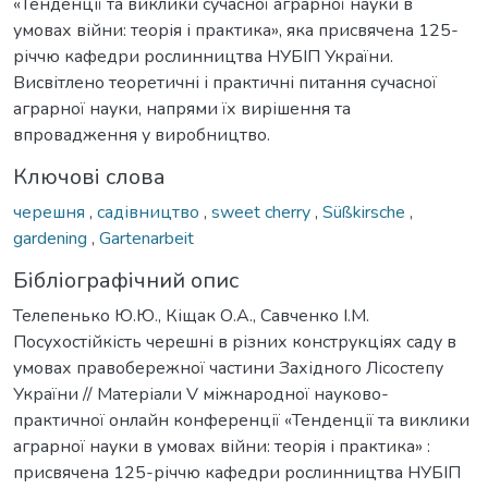
«Тенденції та виклики сучасної аграрної науки в
умовах війни: теорія і практика», яка присвячена 125-
річчю кафедри рослинництва НУБІП України.
Висвітлено теоретичні і практичні питання сучасної
аграрної науки, напрями їх вирішення та
впровадження у виробництво.
Ключові слова
черешня
,
садівництво
,
sweet cherry
,
Süßkirsche
,
gardening
,
Gartenarbeit
Бібліографічний опис
Телепенько Ю.Ю., Кіщак О.А., Савченко І.М.
Посухостійкість черешні в різних конструкціях саду в
умовах правобережної частини Західного Лісостепу
України // Матеріали V міжнародної науково-
практичної онлайн конференції «Тенденції та виклики
аграрної науки в умовах війни: теорія і практика» :
присвячена 125-річчю кафедри рослинництва НУБІП