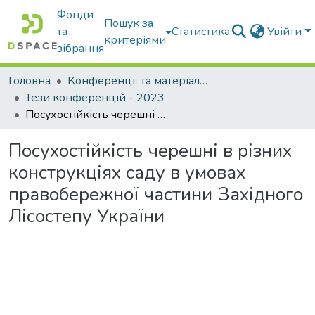
Фонди
Пошук за
та
Статистика
Увійти
критеріями
зібрання
Головна
Конференції та матеріали конференцій
Тези конференцій - 2023
Посухостійкість черешні в різних конструкціях саду в умовах правобережної частини Західного Лісостепу України
Посухостійкість черешні в різних
конструкціях саду в умовах
правобережної частини Західного
Лісостепу України