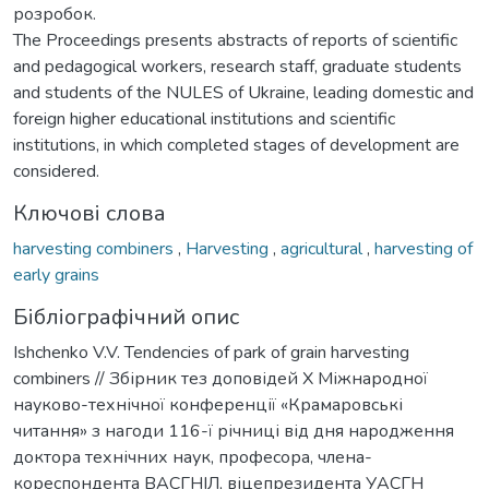
розробок.
The Proceedings presents abstracts of reports of scientific
and pedagogical workers, research staff, graduate students
and students of the NULES of Ukraine, leading domestic and
foreign higher educational institutions and scientific
institutions, in which completed stages of development are
considered.
Ключові слова
harvesting combiners
,
Harvesting
,
agricultural
,
harvesting of
early grains
Бібліографічний опис
Ishchenko V.V. Tendencies of park of grain harvesting
combiners // Збірник тез доповідей Х Міжнародної
науково-технічної конференції «Крамаровські
читання» з нагоди 116-ї річниці від дня народження
доктора технічних наук, професора, члена-
кореспондента ВАСГНІЛ, віцепрезидента УАСГН