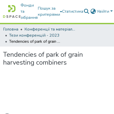
Фонди
Пошук за
та
Статистика
Увійти
критеріями
зібрання
Головна
Конференції та матеріали конференцій
Тези конференцій - 2023
Tendencies of park of grain harvesting combiners
Tendencies of park of grain
harvesting combiners
житься...