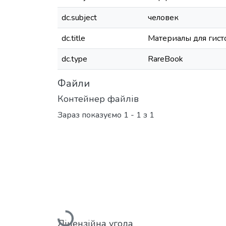
dc.subject
человек
dc.title
Материалы для гист
dc.type
RareBook
Файли
Контейнер файлів
Зараз показуємо
1 - 1 з 1
Вантажиться...
Ліцензійна угода