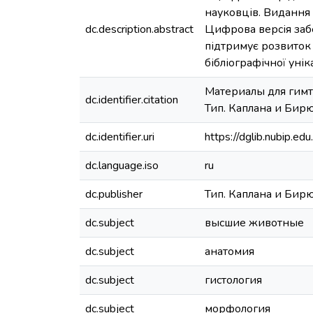
науковців. Видання 
dc.description.abstract
Цифрова версія заб
підтримує розвиток
бібліографічної уні
Материалы для гимто
dc.identifier.citation
Тип. Каплана и Бирюк
dc.identifier.uri
https://dglib.nubip.
dc.language.iso
ru
dc.publisher
Тип. Каплана и Бир
dc.subject
высшие животные
dc.subject
анатомия
dc.subject
гистология
dc.subject
морфология