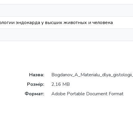
ологии эндокарда у высших животных и человека
Назва:
Bogdanov_A_Materialu_dlya_gistologii
Розмір:
2,16 MB
Формат:
Adobe Portable Document Format