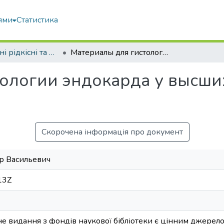
ями
Статистика
Оцифровані рідкісні та цінні видання з фонду наукової бібліотеки
Материалы для гистологии эндокарда у высших животных и человека
тологии эндокарда у высши
Скорочена інформація про документ
р Васильевич
13Z
 видання з фондів наукової бібліотеки є цінним джерелом 