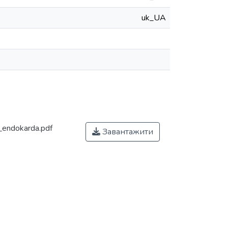
uk_UA
_endokarda.pdf
Завантажити