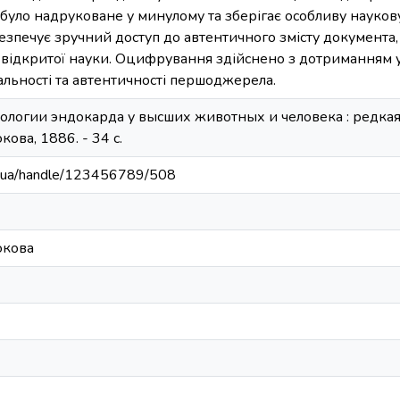
було надруковане у минулому та зберігає особливу наукову,
езпечує зручний доступ до автентичного змісту документа
 відкритої науки. Оцифрування здійснено з дотриманням 
кальності та автентичності першоджерела.
логии эндокарда у высших животных и человека : редкая кн
ова, 1886. - 34 с.
edu.ua/handle/123456789/508
юкова