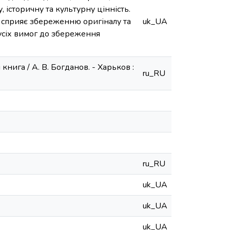
 історичну та культурну цінність.
, сприяє збереженню оригіналу та
uk_UA
усіх вимог до збереження
ига / А. В. Богданов. - Харьков :
ru_RU
ru_RU
uk_UA
uk_UA
uk_UA