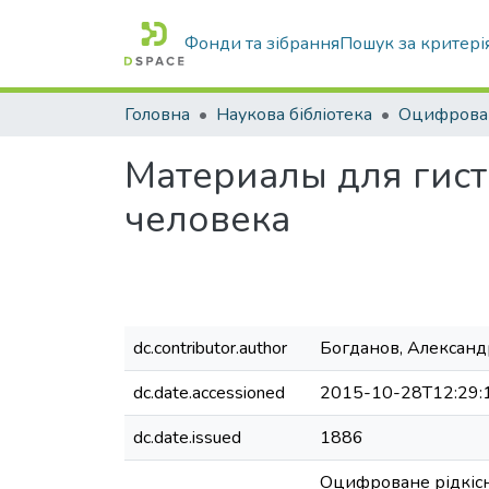
Фонди та зібрання
Пошук за критері
Головна
Наукова бібліотека
Материалы для гис
человека
dc.contributor.author
Богданов, Александ
dc.date.accessioned
2015-10-28T12:29:
dc.date.issued
1886
Оцифроване рідкісне