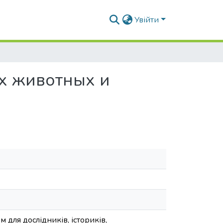
Увійти
х животных и
для дослідників, істориків,