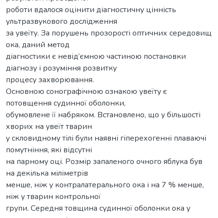
роботи вдалося оцінити діагностичну цінність
ультразвукового дослідження
за увеїту. За порушень прозорості оптичних середовищ
ока, даний метод
діагностики є невід’ємною частиною постановки
діагнозу і розуміння розвитку
процесу захворювання.
Основною сонографічною ознакою увеїту є
потовщення судинної оболонки,
обумовлене її набряком. Встановлено, що у більшості
хворих на увеїт тварин
у скловидному тілі були наявні гіперехогенні плаваючі
помутніння, які відсутні
на парному оці. Розмір запаленого очного яблука був
на декілька міліметрів
менше, ніж у контралатерального ока і на 7 % менше,
ніж у тварин контрольної
групи. Середня товщина судинної оболонки ока у