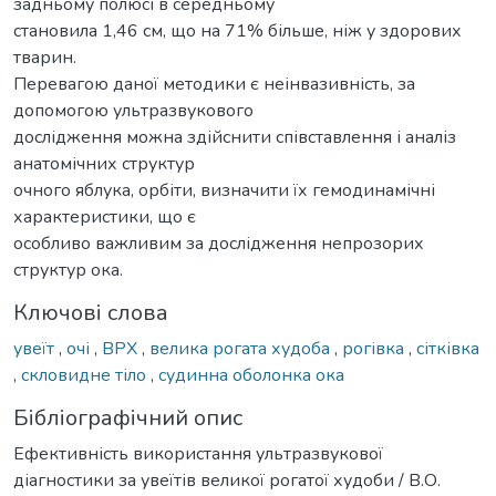
задньому полюсі в середньому
становила 1,46 см, що на 71% більше, ніж у здорових
тварин.
Перевагою даної методики є неінвазивність, за
допомогою ультразвукового
дослідження можна здійснити співставлення і аналіз
анатомічних структур
очного яблука, орбіти, визначити їх гемодинамічні
характеристики, що є
особливо важливим за дослідження непрозорих
структур ока.
Ключові слова
увеїт
,
очі
,
ВРХ
,
велика рогата худоба
,
рогівка
,
сітківка
,
скловидне тіло
,
судинна оболонка ока
Бібліографічний опис
Ефективність використання ультразвукової
діагностики за увеїтів великої рогатої худоби / В.О.