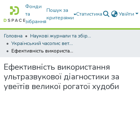
Фонди
Пошук за
та
Статистика
Увійти
критеріями
зібрання
Головна
Наукові журнали та збірники видань
Український часопис ветеринарних наук
Ефективність використання ультразвукової діагностики за увеїтів великої рогатої худоби
Ефективність використання
ультразвукової діагностики за
увеїтів великої рогатої худоби