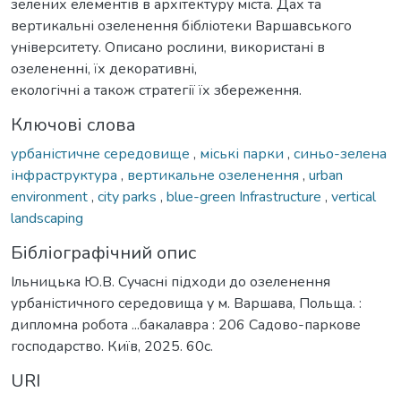
зелених елементів в архітектуру міста. Дах та
вертикальні озеленення бібліотеки Варшавського
університету. Описано рослини, використані в
озелененні, їх декоративні,
екологічні а також стратегії їх збереження.
Ключові слова
урбаністичне середовище
,
міські парки
,
синьо-зелена
інфраструктура
,
вертикальне озеленення
,
urban
environment
,
city parks
,
blue-green Infrastructure
,
vertical
landscaping
Бібліографічний опис
Ільницька Ю.В. Сучасні підходи до озеленення
урбаністичного середовища у м. Варшава, Польща. :
дипломна робота ...бакалавра : 206 Садово-паркове
господарство. Київ, 2025. 60с.
URI