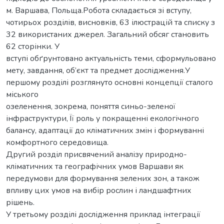
м. Варшава, Польща.Робота складається зі вступу,
чотирьох розділів, висновків, 63 ілюстрацій та списку з
32 використаних джерел. Загальний обсяг становить
62 сторінки. У
вступі обґрунтовано актуальність теми, сформульовано
мету, завдання, об’єкт та предмет дослідження.У
першому розділі розглянуто основні концепції сталого
міського
озеленення, зокрема, поняття синьо-зеленої
інфраструктури, Її роль у покращенні екологічного
балансу, адаптації до кліматичних змін і формуванні
комфортного середовища.
Другий розділ присвячений аналізу природно-
кліматичних та географічних умов Варшави як
передумови для формування зелених зон, а також
впливу цих умов на вибір рослин і ландшафтних
рішень.
У третьому розділі дослідження приклад інтеграції