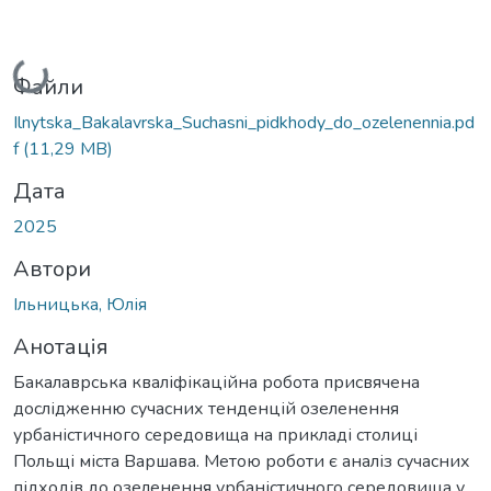
Вантажиться...
Файли
Ilnytska_Bakalavrska_Suchasni_pidkhody_do_ozelenennia.pd
f
(11,29 MB)
Дата
2025
Автори
Ільницька, Юлія
Анотація
Бакалаврська кваліфікаційна робота присвячена
дослідженню сучасних тенденцій озеленення
урбаністичного середовища на прикладі столиці
Польщі міста Варшава. Метою роботи є аналіз сучасних
підходів до озеленення урбаністичного середовища у