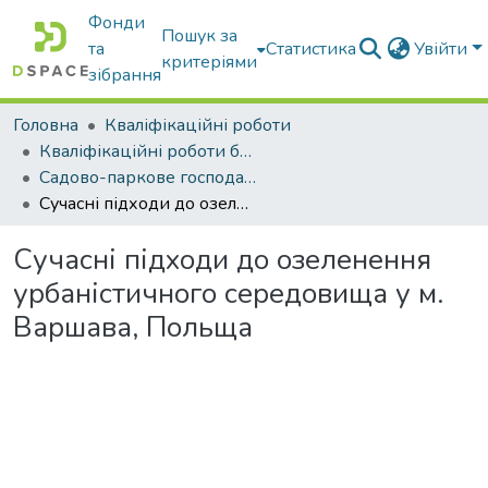
Фонди
Пошук за
та
Статистика
Увійти
критеріями
зібрання
Головна
Кваліфікаційні роботи
Кваліфікаційні роботи бакалаврів
Садово-паркове господарство
Сучасні підходи до озеленення урбаністичного середовища у м. Варшава, Польща
Сучасні підходи до озеленення
урбаністичного середовища у м.
Варшава, Польща