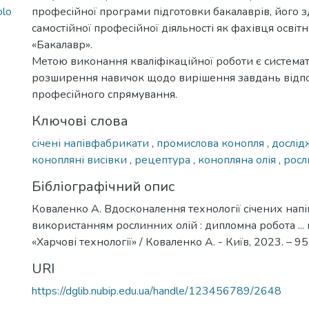
olo
професійної програми підготовки бакалаврів, його з
самостійної професійної діяльності як фахівця освіт
«Бакалавр».
Метою виконання кваліфікаційної роботи є системат
розширення навичок щодо вирішення завдань відп
професійного спрямування.
Ключові слова
січені напівфабрикати
,
промислова конопля
,
дослі
конопляні висівки
,
рецептура
,
конопляна олія
,
росл
Бібліографічний опис
Коваленко А. Вдосконалення технології січених нап
використанням рослинних олій : дипломна робота ... м
«Харчові технології» / Коваленко А. - Київ, 2023. – 95 
URI
https://dglib.nubip.edu.ua/handle/123456789/2648