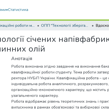
ями
Статистика
Кваліфікаційні роботи магістрів
ОПП "Технології зберігання, консервування та переробки м’яса"
логії січених напівфабрик
линних олій
Анотація
Робота виконана згідно завдання на виконання бак
кваліфікаційної роботи студенту. Тема роботи затв
ректора НУБіП України. Кваліфікаційна робота – це 
індивідуальна робота аналітичного, розрахункового,
організаційно-економічного характеру, що містить 
узагальненого характеру.
Робота відображає рівень теоретичних знань і пра
випускника в рамках обов’язкової та вибіркової скл