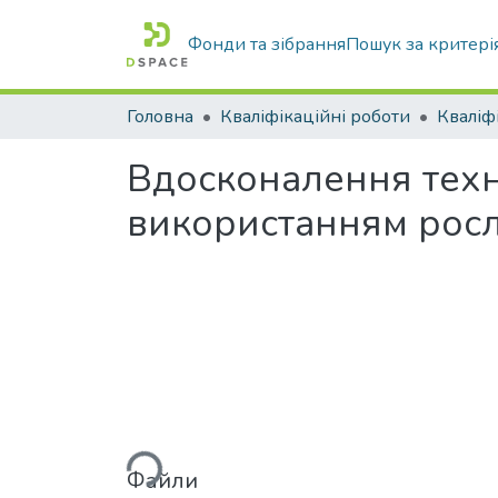
Фонди та зібрання
Пошук за критері
Головна
Кваліфікаційні роботи
Вдосконалення техно
використанням рос
Вантажиться...
Файли