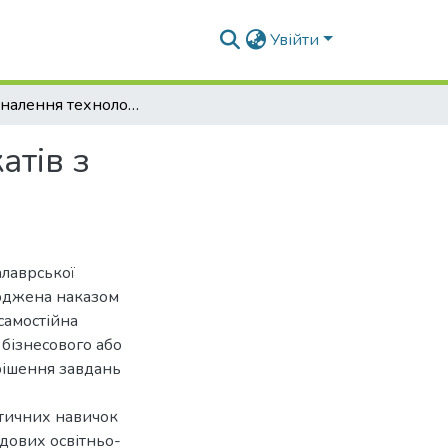
Увійти
Вдосконалення технології січених напівфабрикатів з використанням рослинних олій
атів з
алаврської
ерджена наказом
самостійна
 бізнесового або
рішення завдань
ктичних навичок
адових освітньо-