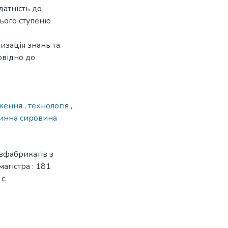
датність до
нього ступеню
изація знань та
овідно до
дження
,
технологія
,
инна сировина
івфабрикатів з
агістра : 181
с.