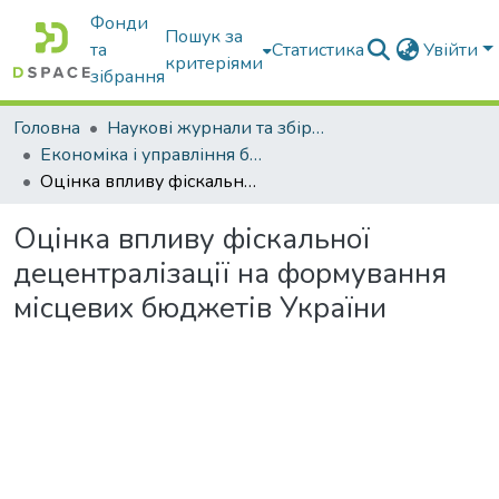
Фонди
Пошук за
та
Статистика
Увійти
критеріями
зібрання
Головна
Наукові журнали та збірники видань
Економіка і управління бізнесом
Оцінка впливу фіскальної децентралізації на формування місцевих бюджетів України
Оцінка впливу фіскальної
децентралізації на формування
місцевих бюджетів України