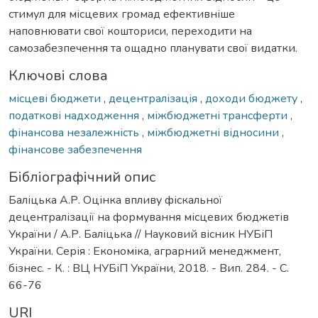
стимул для місцевих громад ефективніше
наповнювати свої кошториси, переходити на
самозабезпечення та ощадно планувати свої видатки.
Ключові слова
місцеві бюджети
,
децентралізація
,
доходи бюджету
,
податкові надходження
,
міжбюджетні трансферти
,
фінансова незалежність
,
міжбюджетні відносини
,
фінансове забезпечення
Бібліографічний опис
Баліцька А.Р. Оцінка впливу фіскальної
децентралізації на формування місцевих бюджетів
України / А.Р. Баліцька // Науковий вісник НУБіП
України. Серія : Економіка, аграрний менеджмент,
бізнес. - К. : ВЦ НУБіП України, 2018. - Вип. 284. - С.
66-76
URI