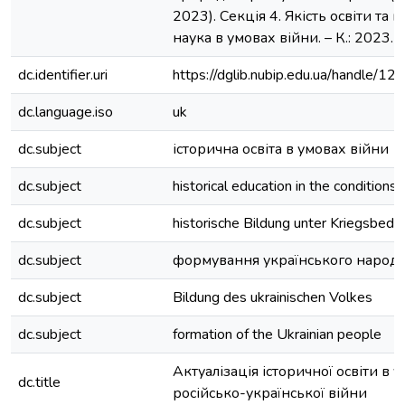
2023). Секція 4. Якість освіти та 
наука в умовах війни. – К.: 2023. –
dc.identifier.uri
https://dglib.nubip.edu.ua/handle/
dc.language.iso
uk
dc.subject
історична освіта в умовах війни
dc.subject
historical education in the conditions 
dc.subject
historische Bildung unter Kriegsbed
dc.subject
формування українського народ
dc.subject
Bildung des ukrainischen Volkes
dc.subject
formation of the Ukrainian people
Актуалізація історичної освіти в 
dc.title
російсько-української війни