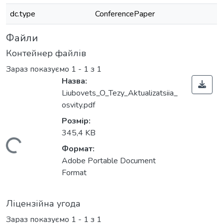
dc.type
ConferencePaper
Файли
Контейнер файлів
Зараз показуємо
1 - 1 з 1
Назва:
Liubovets_O_Tezy_Aktualizatsiia_
osvity.pdf
Розмір:
345,4 KB
Вантажиться...
Формат:
Adobe Portable Document
Format
Ліцензійна угода
Зараз показуємо
1 - 1 з 1