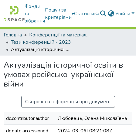
Фонди
Пошук за
та
Статистика
Увійти
критеріями
зібрання
Головна
Конференції та матеріали конференцій
Тези конференцій - 2023
Актуалізація історичної освіти в умовах російсько-української війни
Актуалізація історичної освіти в
умовах російсько-української
війни
Скорочена інформація про документ
dc.contributor.author
Любовець, Олена Миколаївна
dc.date.accessioned
2024-03-06T08:21:08Z