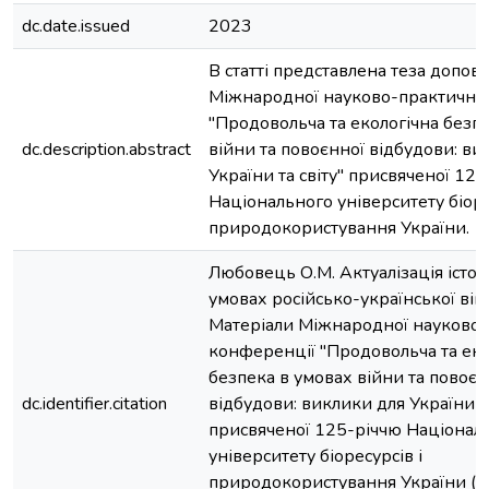
dc.date.issued
2023
В статті представлена теза допові
Міжнародної науково-практично
"Продовольча та екологічна безп
dc.description.abstract
війни та повоєнної відбудови: ви
України та світу" присвяченої 12
Національного університету біоре
природокористування України.
Любовець О.М. Актуалізація істор
умовах російсько-української війн
Матеріали Міжнародної науково-
конференції "Продовольча та еко
безпека в умовах війни та повоєн
dc.identifier.citation
відбудови: виклики для України та
присвяченої 125-річчю Націонал
університету біоресурсів і
природокористування України (2