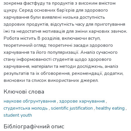
зокрема фастфуду та продуктів з високим вмістом
цукру. Серед основних бар’єрів для здорового
харчування були виявлені низька доступність
здорових продуктів, відсутність часу для приготування
їжі та недостатня мотивація для зміни харчових звичок.
Робота містить 8 розділів, включаючи вступ,
теоретичний огляд: теоретичні засади здорового
харчування та його популяризації. Аналіз сучасного
стану інформованості студентів щодо здорового
харчування, мaтepiaли та методи дocліджєнь, аналіз
результатів та іх обговорення, рекомендації, додатки,
висновки та список використаних джерел.
Ключові слова
наукове обгрунтування
,
здорове харчування
,
студентська молодь
,
scientific justification
,
healthy eating
,
student youth
Бібліографічний опис