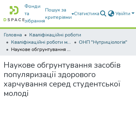
Фонди
Пошук за
та
Статистика
Увійти
критеріями
зібрання
Головна
Кваліфікаційні роботи
Кваліфікаційні роботи магістрів
ОНП "Нутриціологія"
Наукове обгрунтування засобів популяризації здорового харчування серед студентської молоді
Наукове обгрунтування засобів
популяризації здорового
харчування серед студентської
молоді