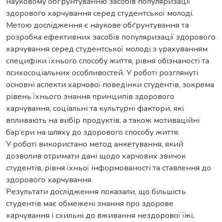
науковому обґрунтуванню засобів популяризації
здорового харчування серед студентської молоді.
Метою дослідження є наукове обґрунтування та
розробка ефективних засобів популяризації здорового
харчування серед студентської молоді з урахуванням
специфіки їхнього способу життя, рівня обізнаності та
психосоціальних особливостей. У роботі розглянуті
основні аспекти харчової поведінки студентів, зокрема
рівень їхнього знання принципів здорового
харчування, соціальні та культурні фактори, які
впливають на вибір продуктів, а також мотиваційні
бар’єри на шляху до здорового способу життя.
У роботі використано метод анкетування, який
дозволив отримати дані щодо харчових звичок
студентів, рівня їхньої інформованості та ставлення до
здорового харчування.
Результати дослідження показали, що більшість
студентів має обмежені знання про здорове
харчування і схильні до вживання нездорової їжі,