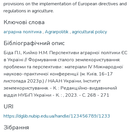
provisions on the implementation of European directives and
regulations in agriculture.
Ключові слова
аграрна політика
,
Agrarpolitik
,
agricultural policy
Бібліографічний опис
Біда П.І., Кийко Н.М. Перспективи аграрної політики ЄС
в Україні // Формування сталого землекористування:
проблеми та перспективи : матеріали ІV Міжнародної
науково-практичної конференції (м. Київ, 16–17
листопада 2023р.) / НААН України, Інститут
землекористування. - К. : Редакційно-видавничий
відділ НУБіП України - К. : , 2023. - С. 268 - 271
URI
https://dglib.nubip.edu.ua/handle/123456789/1233
Зібрання