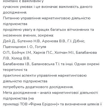
компанії є важливим у
сучасних умовах і це визначає важливість даного
дослідження.
Питанню управління маркетинговою діяльністю
підприємства
приділено увагу в працях багатьох вітчизняних та
іноземних вчених, зокрема:
Дей Д., Бутенко Н.В., Аронова В.В., Г.І. Дібніс,
Пшенишнюк І. О., Гогуля
О.П., Бойчук І.М., Харків П.С., Хопчан М.І., Балабанова
Л.В., Холод В.В.,
Балабанова І.В., Балановська Т.І. та інші. Однак окремі
теоретичні та
практичні аспекти управління маркетинговою
діяльністю підприємства
потребують додаткового дослідження.
Мета дослідження – аналіз маркетингової діяльності
підприємства (на
прикладі ТОВ «Фірма Ерідон»)» та визначення шляхів її