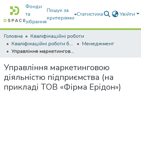
Фонди
Пошук за
та
Статистика
Увійти
критеріями
зібрання
Головна
Кваліфікаційні роботи
Кваліфікаційні роботи бакалаврів
Менеджмент
Управління маркетинговою діяльністю підприємства (на прикладі ТОВ «Фірма Ерідон»)
Управління маркетинговою
діяльністю підприємства (на
прикладі ТОВ «Фірма Ерідон»)