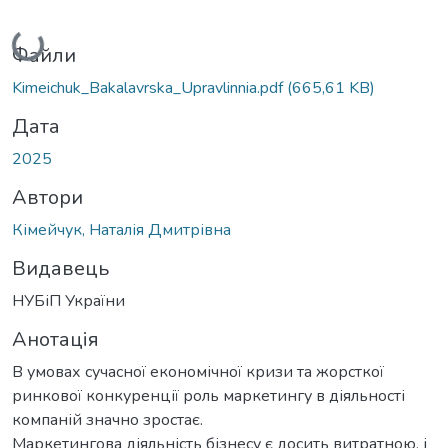
Вантажиться...
Файли
Kimeichuk_Bakalavrska_Upravlinnia.pdf
(665,61 KB)
Дата
2025
Автори
Кімейчук, Наталія Дмитрівна
Видавець
НУБіП України
Анотація
В умовах сучасної економічної кризи та жорсткої
ринкової конкуренції роль маркетингу в діяльності
компаній значно зростає.
Маркетингова діяльність бізнесу є досить витратною, і