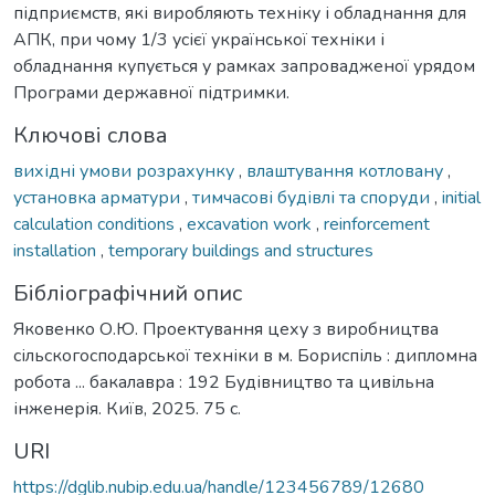
підприємств, які виробляють техніку і обладнання для
АПК, при чому 1/3 усієї української техніки і
обладнання купується у рамках запровадженої урядом
Програми державної підтримки.
Ключові слова
вихідні умови розрахунку
,
влаштування котловану
,
установка арматури
,
тимчасові будівлі та споруди
,
initial
calculation conditions
,
excavation work
,
reinforcement
installation
,
temporary buildings and structures
Бібліографічний опис
Яковенко О.Ю. Проектування цеху з виробництва
сільскогосподарської техніки в м. Бориспіль : дипломна
робота ... бакалавра : 192 Будівництво та цивільна
інженерія. Київ, 2025. 75 с.
URI
https://dglib.nubip.edu.ua/handle/123456789/12680