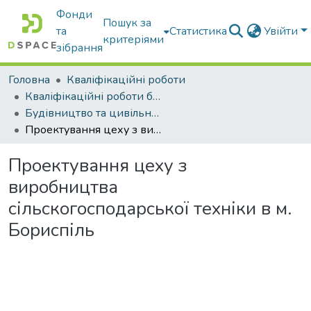
Фонди
Пошук за
та
Статистика
Увійти
критеріями
зібрання
Головна
Кваліфікаційні роботи
Кваліфікаційні роботи бакалаврів
Будівництво та цивільна інженерія
Проектування цеху з виробництва сільскогосподарської техніки в м. Бориспіль
Проектування цеху з
виробництва
сільскогосподарської техніки в м.
Бориспіль