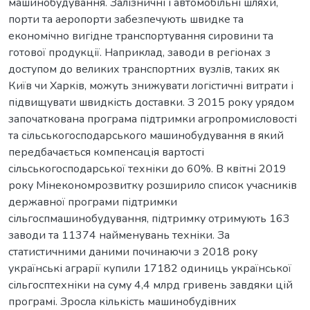
машинобудування. Залізничні і автомобільні шляхи,
порти та аеропорти забезпечують швидке та
економічно вигідне транспортування сировини та
готової продукції. Наприклад, заводи в регіонах з
доступом до великих транспортних вузлів, таких як
Київ чи Харків, можуть знижувати логістичні витрати і
підвищувати швидкість доставки. З 2015 року урядом
започаткована програма підтримки агропромисловості
та сільськогосподарського машинобудування в який
передбачається компенсація вартості
сільськогосподарської техніки до 60%. В квітні 2019
року Мінекономрозвитку розширило список учасників
державної програми підтримки
сільгоспмашинобудування, підтримку отримують 163
заводи та 11374 найменувань техніки. За
статистичними даними починаючи з 2018 року
українські аграрії купили 17182 одиниць української
сільгосптехніки на суму 4,4 млрд гривень завдяки цій
програмі. Зросла кількість машинобудівних