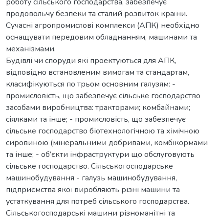
роботу сільського господарства, забезпечує
продовольчу безпеки та сталий розвиток країни.
Сучасні агропромислові комплекси (АПК) необхідно
оснащувати передовим обладнанням, машинами та
механізмами.
Будівлі чи споруди які проектуються для АПК,
відповідно встановленим вимогам та стандартам,
класифікуються по трьом основним галузям: -
промисловість, що забезпечує сільське господарство
засобами виробництва: тракторами; комбайнами;
сіялками та інше; - промисловість, що забезпечує
сільське господарство біотехнологічною та хімічною
сировиною (мінеральними добривами, комбікормами
та інше; - об’єкти інфраструктури що обслуговують
сільське господарство. Сільськогосподарське
машинобудування - галузь машинобудування,
підприємства якої виробляють різні машини та
устаткування для потреб сільського господарства.
Сільськогосподарські машини різноманітні та