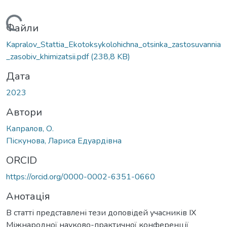
Вантажиться...
Файли
Kapralov_Stattia_Ekotoksykolohichna_otsinka_zastosuvannia
_zasobiv_khimizatsii.pdf
(238,8 KB)
Дата
2023
Автори
Капралов, О.
Піскунова, Лариса Едуардівна
ORCID
https://orcid.org/0000-0002-6351-0660
Анотація
В статті представлені тези доповідей учасників ІХ
Міжнародної науково-практичної конференції