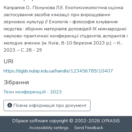
Капралов О., Піскунова Л.Е. Екотоксикологічна оцінка
застосування засобів хімізації при вирощуванні
зернових культур // Екологія – філософія існування
людства : збірник матеріалів доповідей ІХ міжнародної
науково-практичної конференції студентів, аспірантів і
молодих вчених (м. Київ., 8-10 березня 2023 р.). – К.:
2023. – С. 28 - 29
URI
https://dglib.nubip.edu.ua/handle/123456789/10407
Зібрання
Тези конференцій - 2023
Повна інформація про документ
DSpace software
copyright © 2002-2026
LYRASIS
Accessibility settings
Send Feedback