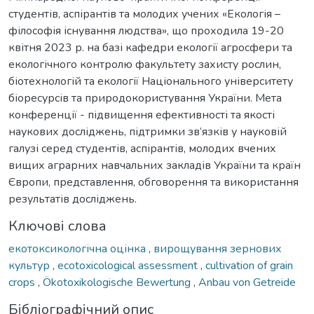
студентів, аспірантів та молодих учених «Екологія –
філософія існування людства», що проходила 19-20
квітня 2023 р. на базі кафедри екології агросфери та
екологічного контролю факультету захисту рослин,
біотехнологій та екології Національного університету
біоресурсів та природокористування України. Мета
конференції - підвищення ефективності та якості
наукових досліджень, підтримки зв’язків у науковій
галузі серед студентів, аспірантів, молодих вчених
вищих аграрних навчальних закладів України та країн
Європи, представлення, обговорення та використання
результатів досліджень.
Ключові слова
екотоксикологічна оцінка
,
вирощування зернових
культур
,
ecotoxicological assessment
,
cultivation of grain
crops
,
Ökotoxikologische Bewertung
,
Anbau von Getreide
Бібліографічний опис