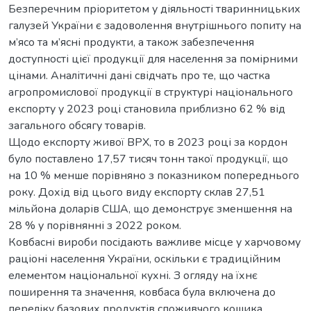
Безперечним пріоритетом у діяльності тваринницьких
галузей України є задоволення внутрішнього попиту на
м’ясо та м’ясні продукти, а також забезпечення
доступності цієї продукції для населення за помірними
цінами. Аналітичні дані свідчать про те, що частка
агропромислової продукції в структурі національного
експорту у 2023 році становила приблизно 62 % від
загального обсягу товарів.
Щодо експорту живої ВРХ, то в 2023 році за кордон
було поставлено 17,57 тисяч тонн такої продукції, що
на 10 % менше порівняно з показником попереднього
року. Дохід від цього виду експорту склав 27,51
мільйона доларів США, що демонструє зменшення на
28 % у порівнянні з 2022 роком.
Ковбасні вироби посідають важливе місце у харчовому
раціоні населення України, оскільки є традиційним
елементом національної кухні. З огляду на їхнє
поширення та значення, ковбаса була включена до
переліку базових продуктів споживчого кошика,