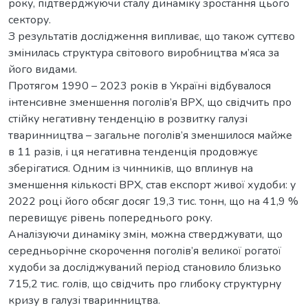
року, підтверджуючи сталу динаміку зростання цього
сектору.
З результатів дослідження випливає, що також суттєво
змінилась структура світового виробництва м’яса за
його видами.
Протягом 1990 – 2023 років в Україні відбувалося
інтенсивне зменшення поголів’я ВРХ, що свідчить про
стійку негативну тенденцію в розвитку галузі
тваринництва – загальне поголів’я зменшилося майже
в 11 разів, і ця негативна тенденція продовжує
зберігатися. Одним із чинників, що вплинув на
зменшення кількості ВРХ, став експорт живої худоби: у
2022 році його обсяг досяг 19,3 тис. тонн, що на 41,9 %
перевищує рівень попереднього року.
Аналізуючи динаміку змін, можна стверджувати, що
середньорічне скорочення поголів’я великої рогатої
худоби за досліджуваний період становило близько
715,2 тис. голів, що свідчить про глибоку структурну
кризу в галузі тваринництва.