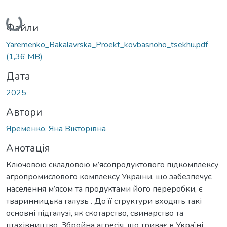
Вантажиться...
Файли
Yaremenko_Bakalavrska_Proekt_kovbasnoho_tsekhu.pdf
(1,36 MB)
Дата
2025
Автори
Яременко, Яна Вікторівна
Анотація
Ключовою складовою м’ясопродуктового підкомплексу
агропромислового комплексу України, що забезпечує
населення м’ясом та продуктами його переробки, є
тваринницька галузь . До її структури входять такі
основні підгалузі, як скотарство, свинарство та
птахівництво. Збройна агресія, що триває в Україні,