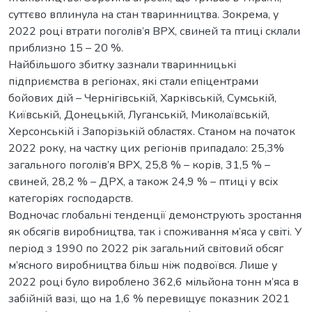
суттєво вплинула на стан тваринництва. Зокрема, у
2022 році втрати поголів’я ВРХ, свиней та птиці склали
приблизно 15 – 20 %.
Найбільшого збитку зазнали тваринницькі
підприємства в регіонах, які стали епіцентрами
бойових дій – Чернігівській, Харківській, Сумській,
Київській, Донецькій, Луганській, Миколаївській,
Херсонській і Запорізькій областях. Станом на початок
2022 року, на частку цих регіонів припадало: 25,3%
загального поголів’я ВРХ, 25,8 % – корів, 31,5 % –
свиней, 28,2 % – ДРХ, а також 24,9 % – птиці у всіх
категоріях господарств.
Водночас глобальні тенденції демонструють зростання
як обсягів виробництва, так і споживання м’яса у світі. У
період з 1990 по 2022 рік загальний світовий обсяг
м’ясного виробництва більш ніж подвоївся. Лише у
2022 році було вироблено 362,6 мільйона тонн м’яса в
забійній вазі, що на 1,6 % перевищує показник 2021