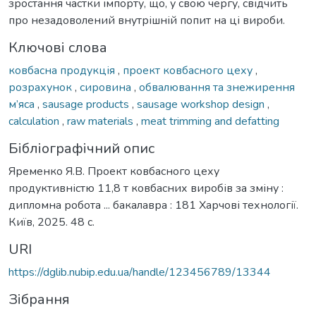
зростання частки імпорту, що, у свою чергу, свідчить
про незадоволений внутрішній попит на ці вироби.
Ключові слова
ковбасна продукція
,
проект ковбасного цеху
,
розрахунок
,
сировина
,
обвалювання та знежирення
м’яса
,
sausage products
,
sausage workshop design
,
calculation
,
raw materials
,
meat trimming and defatting
Бібліографічний опис
Яременко Я.В. Проект ковбасного цеху
продуктивністю 11,8 т ковбасних виробів за зміну :
дипломна робота ... бакалавра : 181 Харчові технології.
Київ, 2025. 48 с.
URI
https://dglib.nubip.edu.ua/handle/123456789/13344
Зібрання