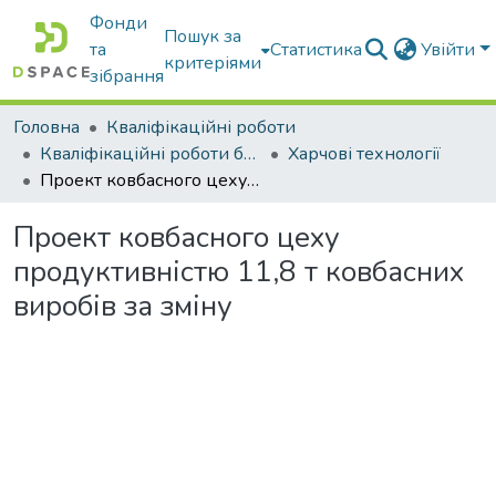
Фонди
Пошук за
та
Статистика
Увійти
критеріями
зібрання
Головна
Кваліфікаційні роботи
Кваліфікаційні роботи бакалаврів
Харчові технології
Проект ковбасного цеху продуктивністю 11,8 т ковбасних виробів за зміну
Проект ковбасного цеху
продуктивністю 11,8 т ковбасних
виробів за зміну