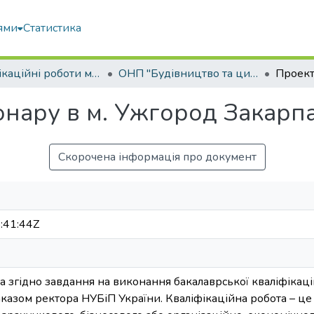
ями
Статистика
Кваліфікаційні роботи магістрів
ОНП "Будівництво та цивільна інженерія"
нару в м. Ужгород Закарпа
Скорочена інформація про документ
:41:44Z
 згідно завдання на виконання бакалаврської кваліфікаці
азом ректора НУБіП України. Кваліфікаційна робота – це 