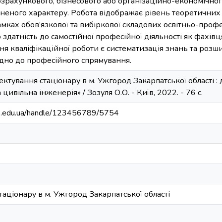
озрахункового, бізнесового або організаційно-економічног
ьненого характеру. Робота відображає рівень теоретичних
мках обов’язкової та вибіркової складових освітньо-проф
о здатність до самостійної професійної діяльності як фахів
я кваліфікаційної роботи є систематизація знань та роз
ідно до професійного спрямування.
ектування стаціонару в м. Ужгород Закарпатської області : д
цивільна інженерія» / Зозуля О.О. - Київ, 2022. - 76 с.
bip.edu.ua/handle/123456789/5754
аціонару в м. Ужгород Закарпатської області