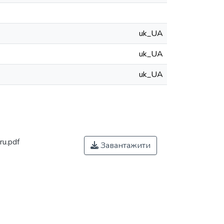
uk_UA
uk_UA
uk_UA
ru.pdf
Завантажити