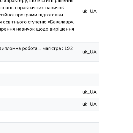
о характеру, що містить рішення
 знань і практичних навичок
uk_UA
есійної програми підготовки
ця освітнього ступеню «Бакалавр».
ширення навичок щодо вирішення
ипломна робота ... магістра : 192
uk_UA
uk_UA
uk_UA