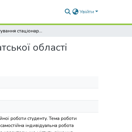
Увійти
Проектування стаціонару в м. Ужгород Закарпатської області
тської області
йної роботи студенту. Тема роботи
самостійна індивідуальна робота