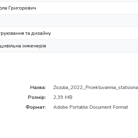
ола Григорович
труювання та дизайну
 цивільна інженерія
Назва:
Zozulia_2022_Proektuvannia_statsiona
Розмір:
2,39 MB
Формат:
Adobe Portable Document Format