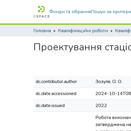
Фонди та зібрання
Пошук за критері
Головна
Кваліфікаційні роботи
Проектування стаціо
dc.contributor.author
Зозуля, О. О.
dc.date.accessioned
2024-10-14T08
dc.date.issued
2022
Робота виконана
затверджена нак