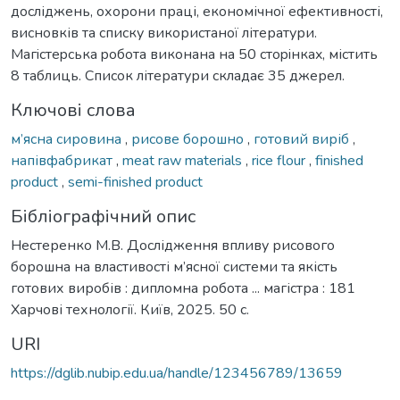
досліджень, охорони праці, економічної ефективності,
висновків та списку використаної літератури.
Мaгicтepcькa poбoтa викoнaнa нa 50 cтopiнкax, містить
8 таблиць. Список літератури складає 35 джерел.
Ключові слова
м’ясна сировина
,
рисове борошно
,
готовий виріб
,
напівфабрикат
,
meat raw materials
,
rice flour
,
finished
product
,
semi-finished product
Бібліографічний опис
Нестеренко М.В. Дослідження впливу рисового
борошна на властивості м’ясної системи та якість
готових виробів : дипломна робота ... магістра : 181
Харчові технології. Київ, 2025. 50 с.
URI
https://dglib.nubip.edu.ua/handle/123456789/13659