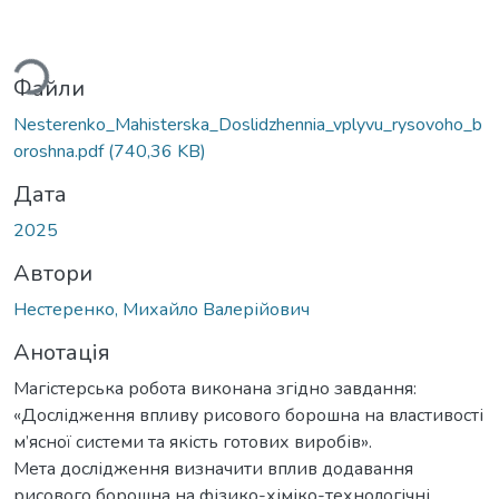
иться...
Файли
Nesterenko_Mahisterska_Doslidzhennia_vplyvu_rysovoho_b
oroshna.pdf
(740,36 KB)
Дата
2025
Автори
Нестеренко, Михайло Валерійович
Анотація
Магістерська робота виконана згідно завдання:
«Дослідження впливу рисового борошна на властивості
м’ясної системи та якість готових виробів».
Мета дослідження визначити вплив додавання
рисового борошна на фізико-хіміко-технологічні