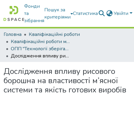
Фонди
Пошук за
та
Статистика
Увійти
критеріями
зібрання
Головна
Кваліфікаційні роботи
Кваліфікаційні роботи магістрів
ОПП "Технології зберігання, консервування та переробки м’яса"
Дослідження впливу рисового борошна на властивості м’ясної системи та якість готових виробів
Дослідження впливу рисового
борошна на властивості м’ясної
системи та якість готових виробів