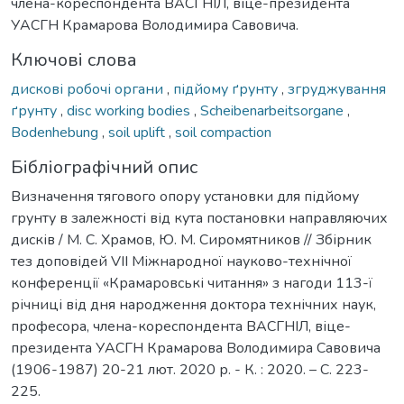
члена-кореспондента ВАСГНІЛ, віце-президента
УАСГН Крамарова Володимира Савовича.
Ключові слова
дискові робочі органи
,
підйому ґрунту
,
згруджування
ґрунту
,
disc working bodies
,
Scheibenarbeitsorgane
,
Bodenhebung
,
soil uplift
,
soil compaction
Бібліографічний опис
Визначення тягового опору установки для підйому
грунту в залежності від кута постановки направляючих
дисків / М. С. Храмов, Ю. М. Сиромятников // Збірник
тез доповідей VIІ Міжнародної науково-технічної
конференції «Крамаровські читання» з нагоди 113-ї
річниці від дня народження доктора технічних наук,
професора, члена-кореспондента ВАСГНІЛ, віце-
президента УАСГН Крамарова Володимира Савовича
(1906-1987) 20-21 лют. 2020 р. - К. : 2020. – С. 223-
225.