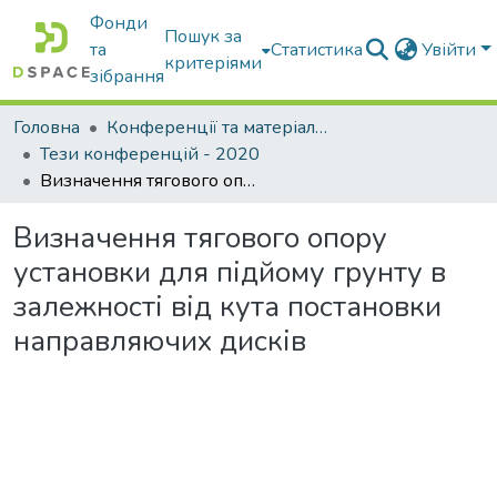
Фонди
Пошук за
та
Статистика
Увійти
критеріями
зібрання
Головна
Конференції та матеріали конференцій
Тези конференцій - 2020
Визначення тягового опору установки для підйому грунту в залежності від кута постановки направляючих дисків
Визначення тягового опору
установки для підйому грунту в
залежності від кута постановки
направляючих дисків