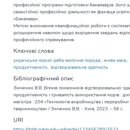
професійної програми підготовки бакалаврів, його з
самостійної професійної діяльності як фахівця освіт
«Бакалавр».
Метою виконання кваліфікаційної роботи є системат
розширення навичок щодо вирішення завдань відп
професійного спрямування.
Ключові слова
українська чорно-ряба молочна порода
,
жива маса
,
продуктивність
,
відтворювальна здатність
Бібліографічний опис
Зінченко В.В. Вплив показників відтворювальної зда
продуктивність і тривалість використання корів : дип
магістра : 204 «Технологія виробництва і переробки
тваринництва» / Зінченко В.В. - Київ, 2023. – 56 с.
URI
https://dglib.nubip.edu.ua/handle/123456789/3523