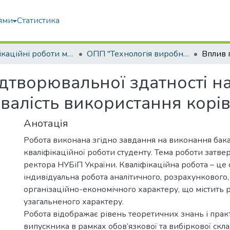
ями
Статистика
Кваліфікаційні роботи магістрів
ОПП "Технологія виробництва і переробки продукції тваринництва"
ідтворювальної здатності н
ивалість використання корі
Анотація
Робота виконана згідно завдання на виконання бак
кваліфікаційної роботи студенту. Тема роботи затв
ректора НУБіП України. Кваліфікаційна робота – це 
індивідуальна робота аналітичного, розрахункового,
організаційно-економічного характеру, що містить 
узагальненого характеру.
Робота відображає рівень теоретичних знань і пра
випускника в рамках обов’язкової та вибіркової скл