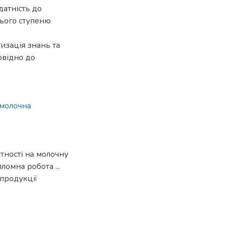
датність до
нього ступеню
изація знань та
овідно до
молочна
тності на молочну
ломна робота ...
 продукції