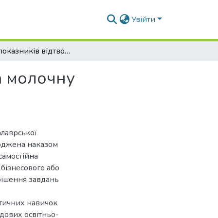
Увійти
Вплив показників відтворювальної здатності на молочну продуктивність і тривалість використання корів
а молочну
в
алаврської
ерджена наказом
самостійна
 бізнесового або
рішення завдань
ктичних навичок
адових освітньо-