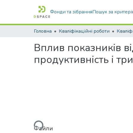
Фонди та зібрання
Пошук за критері
Головна
Кваліфікаційні роботи
Вплив показників в
продуктивність і тр
Вантажиться...
Файли