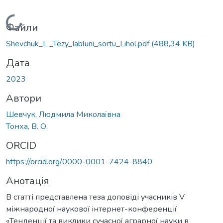
Вантажиться...
Файли
Shevchuk_L _Tezy_Iabluni_sortu_Lihol.pdf
(488,34 KB)
Дата
2023
Автори
Шевчук, Людмила Миколаївна
Тонха, В. О.
ORCID
https://orcid.org/0000-0001-7424-8840
Анотація
В статті представлена теза доповіді учасників V
міжнародної наукової інтернет-конференції
«Тенденції та виклики сучасної аграрної науки в