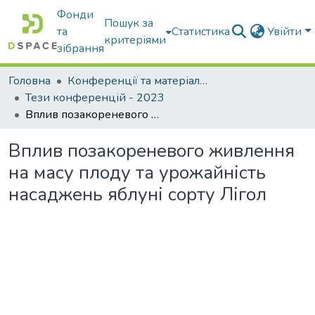
Фонди
Пошук за
та
Статистика
Увійти
критеріями
зібрання
Головна
Конференції та матеріали конференцій
Тези конференцій - 2023
Вплив позакореневого живлення на масу плоду та урожайність насаджень яблуні сорту Лігол
Вплив позакореневого живлення
на масу плоду та урожайність
насаджень яблуні сорту Лігол