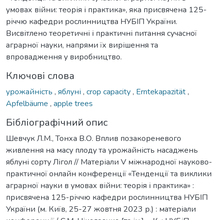
умовах війни: теорія і практика», яка присвячена 125-
річчю кафедри рослинництва НУБІП України.
Висвітлено теоретичні і практичні питання сучасної
аграрної науки, напрями їх вирішення та
впровадження у виробництво.
Ключові слова
урожайність
,
яблуні
,
crop capacity
,
Erntekapazität
,
Apfelbäume
,
apple trees
Бібліографічний опис
Шевчук Л.М., Тонха В.О. Вплив позакореневого
живлення на масу плоду та урожайність насаджень
яблуні сорту Лігол // Матеріали V міжнародної науково-
практичної онлайн конференції «Тенденції та виклики
аграрної науки в умовах війни: теорія і практика» :
присвячена 125-річчю кафедри рослинництва НУБІП
України (м. Київ, 25-27 жовтня 2023 р.) : матеріали