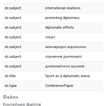
dc.subject
international relations
dc.subject
promoting diplomacy
dc.subject
diplomatic efforts
dc.subject
спорт
dc.subject
міжнародні відносини
dc.subject
сприяння дипломатії
dc.subject
дипломатичні зусилля
dc.title
Sport as a diplomatic arena
dc.type
ConferencePaper
Файли
Контейнер файлів