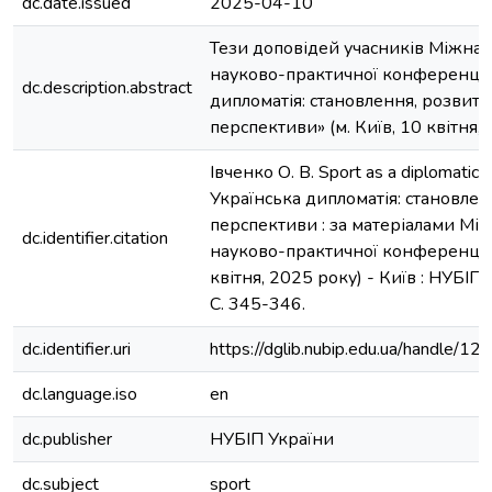
dc.date.issued
2025-04-10
Тези доповідей учасників Міжна
науково-практичної конференції
dc.description.abstract
дипломатія: становлення, розвито
перспективи» (м. Київ, 10 квітня,
Івченко О. В. Sport as a diplomatic a
Українська дипломатія: становлен
перспективи : за матеріалами Мі
dc.identifier.citation
науково-практичної конференції (
квітня, 2025 року) - Київ : НУБІП 
С. 345-346.
dc.identifier.uri
https://dglib.nubip.edu.ua/handle
dc.language.iso
en
dc.publisher
НУБІП України
dc.subject
sport