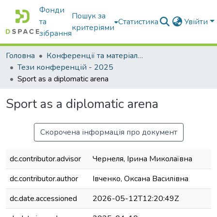
Фонди
Пошук за
та
Статистика
Увійти
критеріями
зібрання
Головна
Конференції та матеріали конференцій
Тези конференцій - 2025
Sport as a diplomatic arena
Sport as a diplomatic arena
Скорочена інформація про документ
dc.contributor.advisor
Чернеля, Ірина Миколаївна
dc.contributor.author
Івченко, Оксана Василівна
dc.date.accessioned
2026-05-12T12:20:49Z