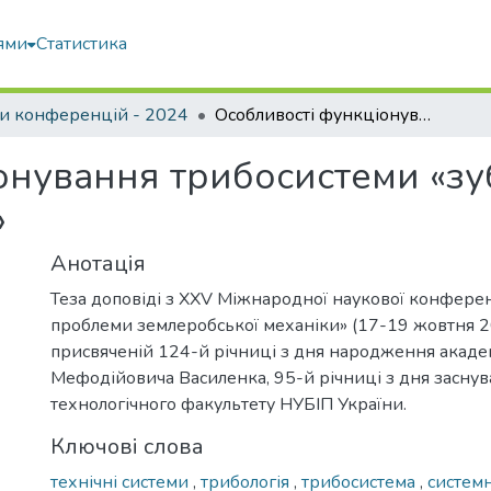
ями
Статистика
и конференцій - 2024
Особливості функціонування трибосистеми «зуб ковша екскаватора – ґрунт»
онування трибосистеми «зу
»
Анотація
Теза доповіді з XXV Міжнародної наукової конферен
проблеми землеробської механіки» (17-19 жовтня 20
присвяченій 124-й річниці з дня народження акаде
Мефодійовича Василенка, 95-й річниці з дня заснув
технологічного факультету НУБІП України.
Ключові слова
технічні системи
,
трибологія
,
трибосистема
,
систем