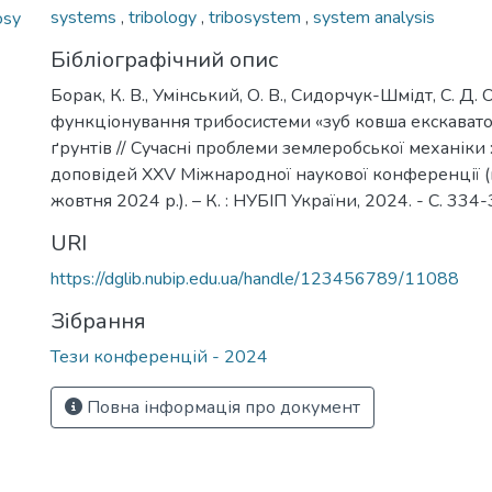
systems
,
tribology
,
tribosystem
,
system analysis
osy
Бібліографічний опис
Борак, К. В., Умінський, О. В., Сидорчук-Шмідт, С. Д.
функціонування трибосистеми «зуб ковша екскавато
ґрунтів // Сучасні проблеми землеробської механіки 
доповідей XXV Міжнародної наукової конференції (м
жовтня 2024 р.). – К. : НУБІП України, 2024. - С. 334-
URI
https://dglib.nubip.edu.ua/handle/123456789/11088
Зібрання
Тези конференцій - 2024
Повна інформація про документ