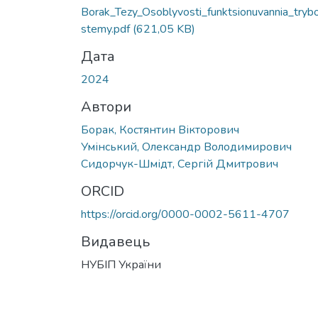
Вантажиться...
Borak_Tezy_Osoblyvosti_funktsionuvannia_tryb
stemy.pdf
(621,05 KB)
Дата
2024
Автори
Борак, Костянтин Вікторович
Умінський, Олександр Володимирович
Сидорчук-Шмідт, Сергій Дмитрович
ORCID
https://orcid.org/0000-0002-5611-4707
Видавець
НУБІП України