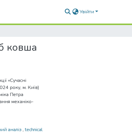
Увійти
б ковша
ції «Сучасні
24 року, м. Київ)
міка Петра
ання механіко-
ний аналіз
,
technical