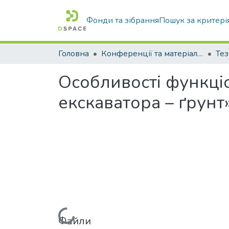
Фонди та зібрання
Пошук за критері
Головна
Конференції та матеріали конференцій
Тез
Особливості функці
екскаватора – ґрунт
Файли