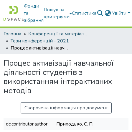
Фонди
Пошук за
та
Статистика
Увійти
критеріями
зібрання
Головна
Конференції та матеріали конференцій
Тези конференцій - 2021
Процес активізації навчальної діяльності студентів з використанням інтерактивних методів
Процес активізації навчальної
діяльності студентів з
використанням інтерактивних
методів
Скорочена інформація про документ
dc.contributor.author
Приходько, С. П.