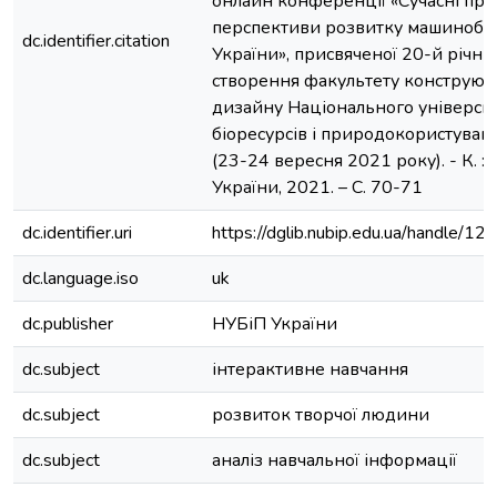
онлайн конференції «Сучасні про
перспективи розвитку машинобу
dc.identifier.citation
України», присвяченої 20-й річни
створення факультету конструюв
дизайну Національного універси
біоресурсів і природокористуван
(23-24 вересня 2021 року). - К. :
України, 2021. – С. 70-71
dc.identifier.uri
https://dglib.nubip.edu.ua/handle/
dc.language.iso
uk
dc.publisher
НУБіП України
dc.subject
інтерактивне навчання
dc.subject
розвиток творчої людини
dc.subject
аналіз навчальної інформації