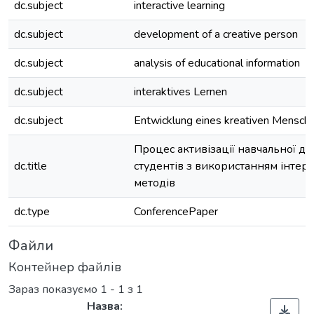
dc.subject
interactive learning
dc.subject
development of a creative person
dc.subject
analysis of educational information
dc.subject
interaktives Lernen
dc.subject
Entwicklung eines kreativen Mensch
Процес активізації навчальної дія
dc.title
студентів з використанням інтер
методів
dc.type
ConferencePaper
Файли
Контейнер файлів
Зараз показуємо
1 - 1 з 1
Назва: