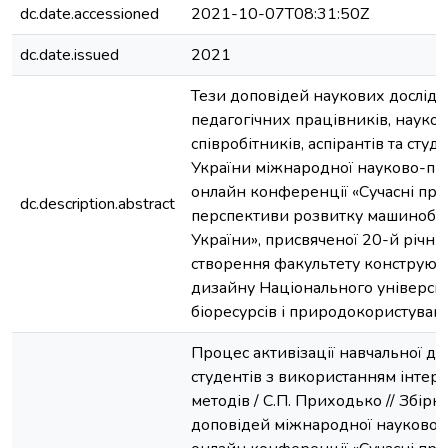
dc.date.accessioned
2021-10-07T08:31:50Z
dc.date.issued
2021
Тези доповідей наукових дослід
педагогічних працівників, науко
співробітників, аспірантів та студ
України міжнародної науково-пр
онлайн конференції «Сучасні про
dc.description.abstract
перспективи розвитку машинобу
України», присвяченої 20-й річни
створення факультету конструюв
дизайну Національного універси
біоресурсів і природокористуванн
Процес активізації навчальної дія
студентів з використанням інтер
методів / С.П. Приходько // Збірн
доповідей міжнародної науково-