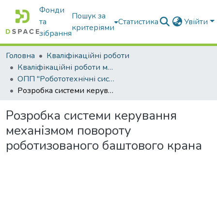
Фонди
Пошук за
та
Статистика
Увійти
критеріями
зібрання
Головна
Кваліфікаційні роботи
Кваліфікаційні роботи магістрів
ОПП "Робототехнічні системи і комплекси сільськогосподарського виробництва"
Розробка системи керування механізмом повороту роботизованого баштового крана
Розробка системи керування
механізмом повороту
роботизованого баштового крана