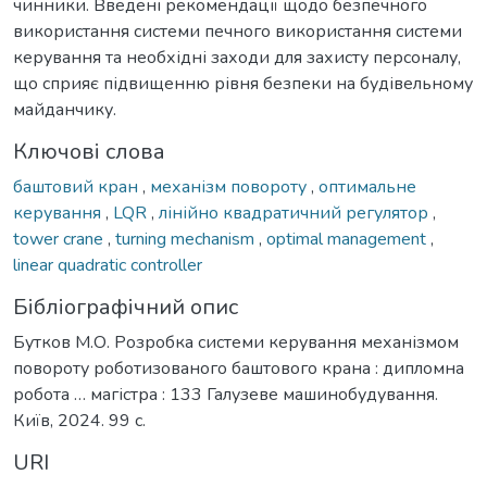
чинники. Введені рекомендації щодо безпечного
використання системи печного використання системи
керування та необхідні заходи для захисту персоналу,
що сприяє підвищенню рівня безпеки на будівельному
майданчику.
Ключові слова
баштовий кран
,
механізм повороту
,
оптимальне
керування
,
LQR
,
лінійно квадратичний регулятор
,
tower crane
,
turning mechanism
,
optimal management
,
linear quadratic controller
Бібліографічний опис
Бутков М.О. Розробка системи керування механізмом
повороту роботизованого баштового крана : дипломна
робота … магістра : 133 Галузеве машинобудування.
Київ, 2024. 99 с.
URI