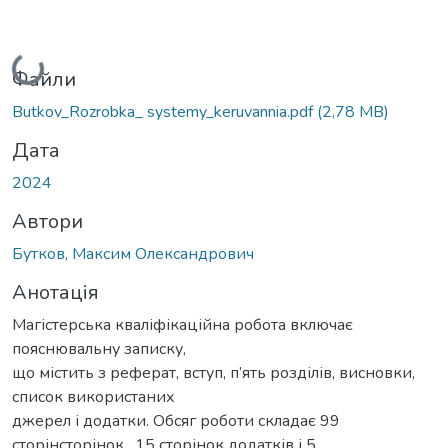
Вантажиться...
Файли
Butkov_Rozrobka_ systemy_keruvannia.pdf
(2,78 MB)
Дата
2024
Автори
Бутков, Максим Олександрович
Анотація
Магістерська кваліфікаційна робота включає
пояснювальну записку,
що містить з реферат, вступ, п’ять розділів, висновки,
список використаних
джерел і додатки. Обсяг роботи складає 99
сторінсторінок , 15 сторінок додатків і 5