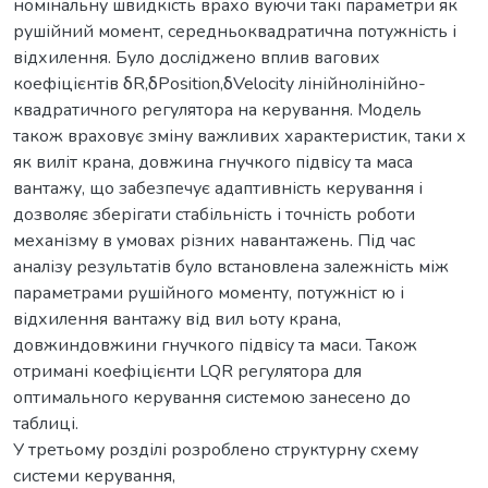
номінальну швидкість врахо вуючи такі параметри як
рушійний момент, середньоквадратична потужність і
відхилення. Було досліджено вплив вагових
коефіцієнтів δR,δPosition,δVelocity лінійнолінійно-
квадратичного регулятора на керування. Модель
також враховує зміну важливих характеристик, таки х
як виліт крана, довжина гнучкого підвісу та маса
вантажу, що забезпечує адаптивність керування і
дозволяє зберігати стабільність і точність роботи
механізму в умовах різних навантажень. Під час
аналізу результатів було встановлена залежність між
параметрами рушійного моменту, потужніст ю і
відхилення вантажу від вил ьоту крана,
довжиндовжини гнучкого підвісу та маси. Також
отримані коефіцієнти LQR регулятора для
оптимального керування системою занесено до
таблиці.
У третьому розділі розроблено структурну схему
системи керування,