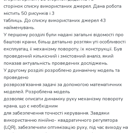
сторінок списку використаних джерел. Дана робота
містить 50 рисунків і 3
таблиць. До списку використаних джерел 43
найменувань.
У першому розділі були надані загальні відомості про
баштові крани, більш детально розглян уті особливості
експлуатац ії механізму повороту, їх конструкції. Був
проведений кількісний і змістовний аналіз, який
показав актуальність проведених досліджень.
У другому розділі розроблено динамічну модель та
проведено
розврозв’язання задачі за допомогою математичних
моделей. Розроблена модель
дозволяє описати динаміку руху механізму повороту
крана, що є необхідним
для забезпечення точності керування. Завдяки
використанню лінійно- квадратичного регулятора
(LQR), забезпечили оптимізацію руху, під час виходу на