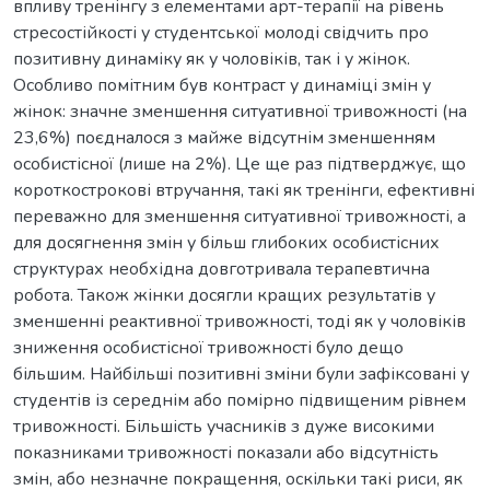
впливу тренінгу з елементами арт-терапії на рівень
стресостійкості у студентської молоді свідчить про
позитивну динаміку як у чоловіків, так і у жінок.
Особливо помітним був контраст у динаміці змін у
жінок: значне зменшення ситуативної тривожності (на
23,6%) поєдналося з майже відсутнім зменшенням
особистісної (лише на 2%). Це ще раз підтверджує, що
короткострокові втручання, такі як тренінги, ефективні
переважно для зменшення ситуативної тривожності, а
для досягнення змін у більш глибоких особистісних
структурах необхідна довготривала терапевтична
робота. Також жінки досягли кращих результатів у
зменшенні реактивної тривожності, тоді як у чоловіків
зниження особистісної тривожності було дещо
більшим. Найбільші позитивні зміни були зафіксовані у
студентів із середнім або помірно підвищеним рівнем
тривожності. Більшість учасників з дуже високими
показниками тривожності показали або відсутність
змін, або незначне покращення, оскільки такі риси, як