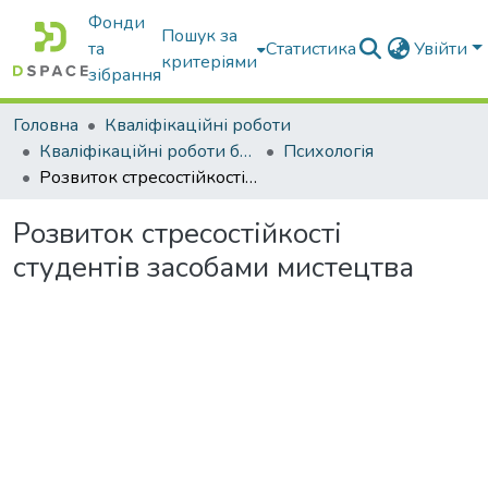
Фонди
Пошук за
та
Статистика
Увійти
критеріями
зібрання
Головна
Кваліфікаційні роботи
Кваліфікаційні роботи бакалаврів
Психологія
Розвиток стресостійкості студентів засобами мистецтва
Розвиток стресостійкості
студентів засобами мистецтва