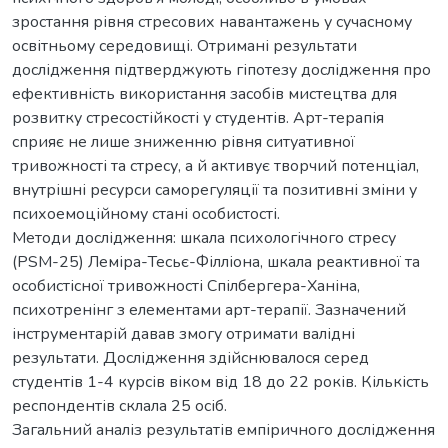
зростання рівня стресових навантажень у сучасному
освітньому середовищі. Отримані результати
дослідження підтверджують гіпотезу дослідження про
ефективність використання засобів мистецтва для
розвитку стресостійкості у студентів. Арт-терапія
сприяє не лише зниженню рівня ситуативної
тривожності та стресу, а й активує творчий потенціал,
внутрішні ресурси саморегуляції та позитивні зміни у
психоемоційному стані особистості.
Методи дослідження: шкала психологічного стресу
(PSM-25) Леміра-Тесьє-Філліона, шкала реактивної та
особистісної тривожності Спілбергера-Ханіна,
психотренінг з елементами арт-терапії. Зазначений
інструментарій давав змогу отримати валідні
результати. Дослідження здійснювалося серед
студентів 1-4 курсів віком від 18 до 22 років. Кількість
респондентів склала 25 осіб.
Загальний аналіз результатів емпіричного дослідження