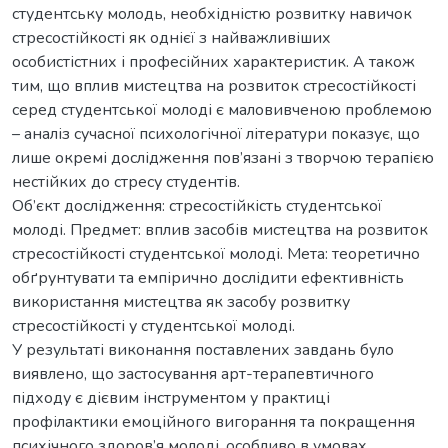
студентську молодь, необхідністю розвитку навичок
стресостійкості як однієї з найважливіших
особистістних і професійних характеристик. А також
тим, що вплив мистецтва на розвиток стресостійкості
серед студентської молоді є маловивченою проблемою
– аналіз сучасної психологічної літератури показує, що
лише окремі дослідження пов’язані з творчою терапією
нестійких до стресу студентів.
Об’єкт дослідження: стресостійкість студентської
молоді. Предмет: вплив засобів мистецтва на розвиток
стресостійкості студентської молоді. Мета: теоретично
обґрунтувати та емпірично дослідити ефективність
використання мистецтва як засобу розвитку
стресостійкості у студентської молоді.
У результаті виконання поставлених завдань було
виявлено, що застосування арт-терапевтичного
підходу є дієвим інструментом у практиці
профілактики емоційного вигорання та покращення
психічного здоров’я молоді, особливо в умовах