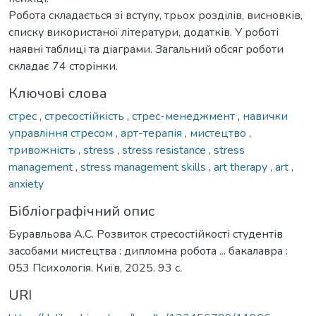
Робота складається зі вступу, трьох розділів, висновків,
списку використаної літератури, додатків. У роботі
наявні таблиці та діаграми. Загальний обсяг роботи
складає 74 сторінки.
Ключові слова
стрес
,
стресостійкість
,
стрес-менеджмент
,
навички
управління стресом
,
арт-терапія
,
мистецтво
,
тривожність
,
stress
,
stress resistance
,
stress
management
,
stress management skills
,
art therapy
,
art
,
anxiety
Бібліографічний опис
Буравльова А.С. Розвиток стресостійкості студентів
засобами мистецтва : дипломна робота ... бакалавра :
053 Психологія. Київ, 2025. 93 с.
URI