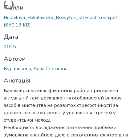
Вантажиться...
Файли
Buravlova_Bakalavrska_Rozvytok_stresostiikosti.pdf
(850,19 KB)
Дата
2025
Автори
Буравльова, Алла Сергіївна
Анотація
Бакалаврська кваліфікаційна робота присвячена
актуальній темі дослідження особливостей впливу
засобів мистецтва на розвиток стресостійкості за
допомогою психотренінгу управління стресом у
студентської молоді.
Необхідність дослідження зазначеної проблеми
зумовлена постійною дією стресогенних факторів на