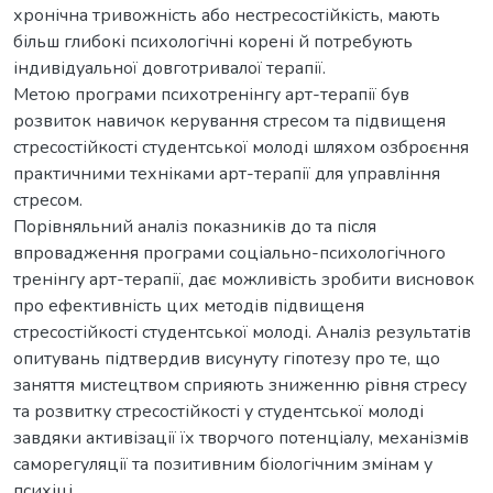
хронічна тривожність або нестресостійкість, мають
більш глибокі психологічні корені й потребують
індивідуальної довготривалої терапії.
Метою програми психотренінгу арт-терапії був
розвиток навичок керування стресом та підвищеня
стресостійкості студентської молоді шляхом озброєння
практичними техніками арт-терапії для управління
стресом.
Порівняльний аналіз показників до та після
впровадження програми соціально-психологічного
тренінгу арт-терапії, дає можливість зробити висновок
про ефективність цих методів підвищеня
стресостійкості студентської молоді. Аналіз результатів
опитувань підтвердив висунуту гіпотезу про те, що
заняття мистецтвом сприяють зниженню рівня стресу
та розвитку стресостійкості у студентської молоді
завдяки активізації їх творчого потенціалу, механізмів
саморегуляції та позитивним біологічним змінам у
психіці.