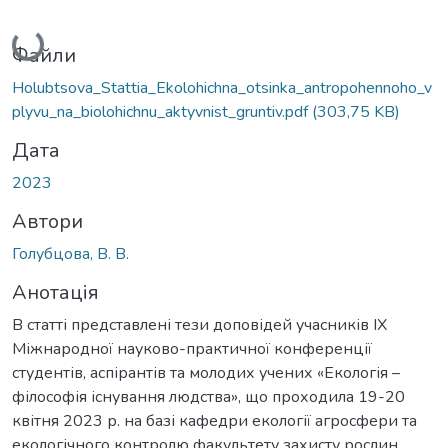
Вантажиться...
Файли
Holubtsova_Stattia_Ekolohichna_otsinka_antropohennoho_v
plyvu_na_biolohichnu_aktyvnist_gruntiv.pdf
(303,75 KB)
Дата
2023
Автори
Голубцова, В. В.
Анотація
В статті представлені тези доповідей учасників ІХ
Міжнародної науково-практичної конференції
студентів, аспірантів та молодих учених «Екологія –
філософія існування людства», що проходила 19-20
квітня 2023 р. на базі кафедри екології агросфери та
екологічного контролю факультету захисту рослин,