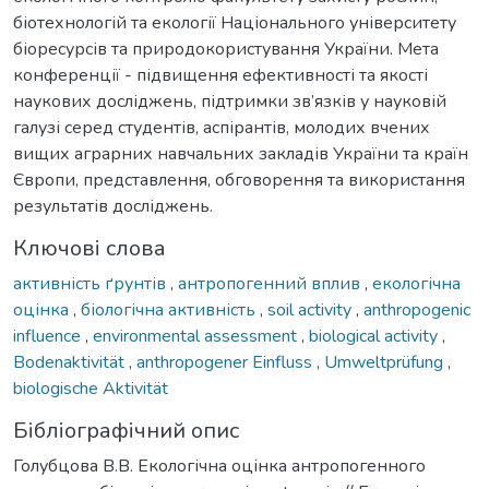
біотехнологій та екології Національного університету
біоресурсів та природокористування України. Мета
конференції - підвищення ефективності та якості
наукових досліджень, підтримки зв’язків у науковій
галузі серед студентів, аспірантів, молодих вчених
вищих аграрних навчальних закладів України та країн
Європи, представлення, обговорення та використання
результатів досліджень.
Ключові слова
активність ґрунтів
,
антропогенний вплив
,
екологічна
оцінка
,
біологічна активність
,
soil activity
,
anthropogenic
influence
,
environmental assessment
,
biological activity
,
Bodenaktivität
,
anthropogener Einfluss
,
Umweltprüfung
,
biologische Aktivität
Бібліографічний опис
Голубцова В.В. Екологічна оцінка антропогенного