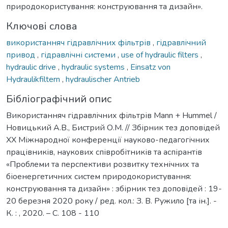
природокористування: конструювання та дизайн».
Ключові слова
використанняч гідравлічних фільтрів
,
гідравлічний
привод
,
гідравлічні системи
,
use of hydraulic filters
,
hydraulic drive
,
hydraulic systems
,
Einsatz von
Hydraulikfiltern
,
hydraulischer Antrieb
Бібліографічний опис
Використанняч гідравлічних фільтрів Mann + Hummel /
Новицький А.В., Бистрий О.М. // Збірник тез доповідей
ХX Міжнародної конференції науково-педагогічних
працівників, наукових співробітників та аспірантів
«Проблеми та перспективи розвитку технічних та
біоенергетичних систем природокористування:
конструювання та дизайн» : збірник тез доповідей : 19-
20 березня 2020 року / ред. кол.: З. В. Ружило [та ін.]. -
К. : , 2020. – С. 108 - 110