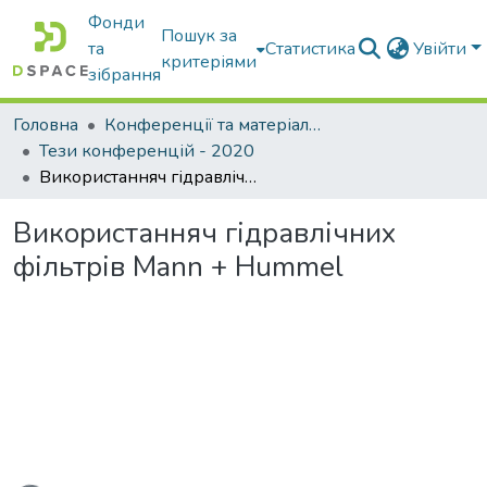
Фонди
Пошук за
та
Статистика
Увійти
критеріями
зібрання
Головна
Конференції та матеріали конференцій
Тези конференцій - 2020
Використанняч гідравлічних фільтрів Mann + Hummel
Використанняч гідравлічних
фільтрів Mann + Hummel