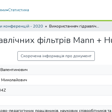
ями
Статистика
и конференцій - 2020
Використанняч гідравлічних фільтрів Mann + Hummel
авлічних фільтрів Mann + 
Скорочена інформація про документ
 Валентинович
р Миколайович
34Z
ово-педагогічних працівників, наукових співробітників та