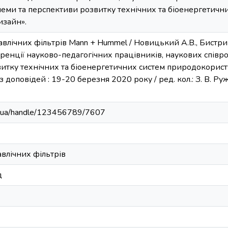
еми та перспективи розвитку технічних та біоенергетичн
изайн».
влічних фільтрів Mann + Hummel / Новицький А.В., Бистрий
нції науково-педагогічних працівників, наукових співроб
витку технічних та біоенергетичних систем природокорист
 доповідей : 19-20 березня 2020 року / ред. кол.: З. В. Ружило 
edu.ua/handle/123456789/7607
влічних фільтрів
д