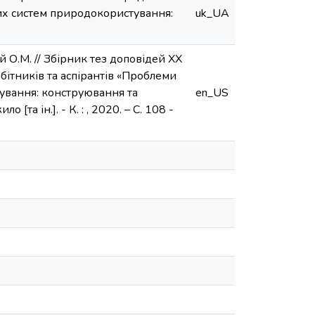
их систем природокористування:
uk_UA
 О.М. // Збірник тез доповідей ХX
ітників та аспірантів «Проблеми
ування: конструювання та
en_US
[та ін.]. - К. : , 2020. – С. 108 -