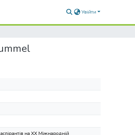
Увійти
Hummel
 аспірантів на XX Міжнародній