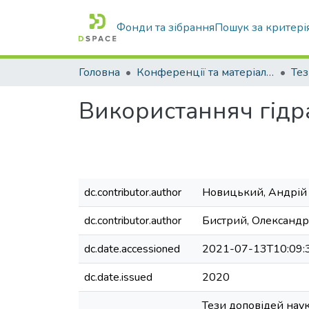
Фонди та зібрання
Пошук за критері
Головна
Конференції та матеріали конференцій
Тез
Використанняч гідр
dc.contributor.author
Новицький, Андрій
dc.contributor.author
Бистрий, Олександ
dc.date.accessioned
2021-07-13T10:09:
dc.date.issued
2020
Тези доповідей наук