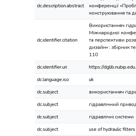
dc.description.abstract
конференції «Пробл
конструювання та д
Використанняч гідра
Міжнародної конфере
dc.identifier.citation
та перспективи роз
дизайн» : збірник тез
110
dc.identifier.uri
https://dglib.nubip.
dc.language.iso
uk
dc.subject
використанняч гідра
dc.subject
гідравлічний приво
dc.subject
гідравлічні системи
dc.subject
use of hydraulic filters