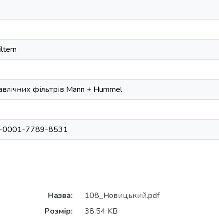
iltern
авлічних фільтрів Mann + Hummel
000-0001-7789-8531
Назва:
108_Новицький.pdf
Розмір:
38,54 KB