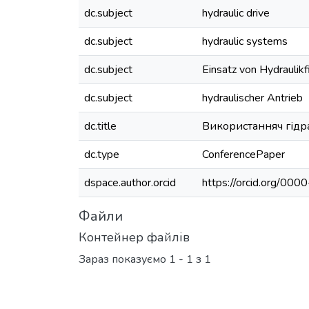
dc.subject
hydraulic drive
dc.subject
hydraulic systems
dc.subject
Einsatz von Hydraulikf
dc.subject
hydraulischer Antrieb
dc.title
Використанняч гідр
dc.type
ConferencePaper
dspace.author.orcid
https://orcid.org/0
Файли
Контейнер файлів
Зараз показуємо
1 - 1 з 1