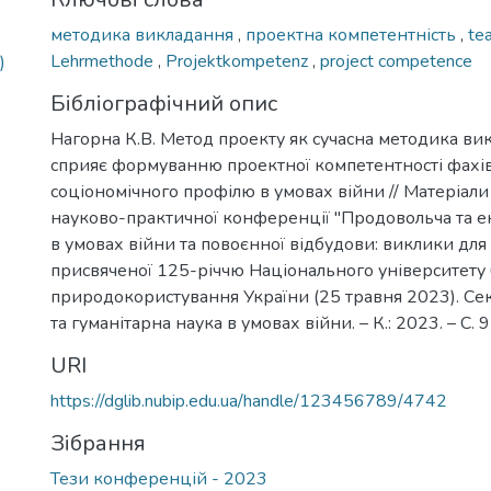
методика викладання
,
проектна компетентність
,
te
Lehrmethode
,
Projektkompetenz
,
project competence
)
Бібліографічний опис
Нагорна К.В. Метод проекту як сучасна методика ви
сприяє формуванню проектної компетентності фахі
соціономічного профілю в умовах війни // Матеріал
науково-практичної конференції "Продовольча та е
в умовах війни та повоєнної відбудови: виклики для 
присвяченої 125-річчю Національного університету б
природокористування України (25 травня 2023). Секц
та гуманітарна наука в умовах війни. – К.: 2023. – С. 
URI
https://dglib.nubip.edu.ua/handle/123456789/4742
Зібрання
Тези конференцій - 2023