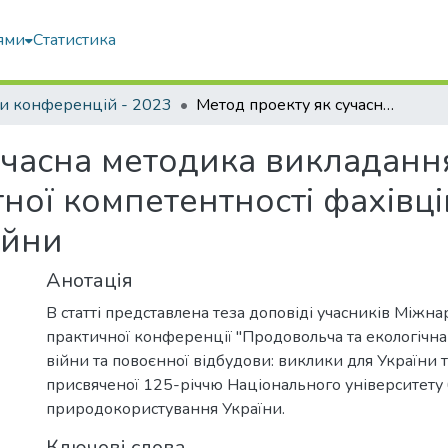
ями
Статистика
и конференцій - 2023
Метод проекту як сучасна методика викладання, що сприяє формуванню проектної компетентності фахівців соціономічного профілю в умовах війни
учасна методика викладанн
ої компетентності фахівці
ійни
Анотація
В статті представлена теза доповіді учасників Міжн
практичної конференції "Продовольча та екологічна
війни та повоєнної відбудови: виклики для України та
присвяченої 125-річчю Національного університету б
природокористування України.
Ключові слова