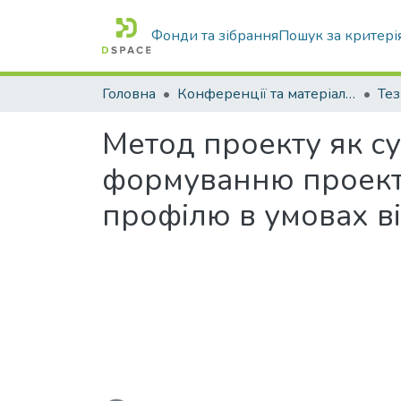
Фонди та зібрання
Пошук за критері
Головна
Конференції та матеріали конференцій
Тез
Метод проекту як с
формуванню проектн
профілю в умовах в
Вантажиться...