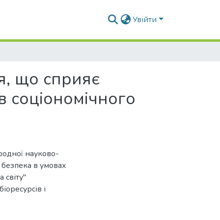
Увійти
я, що сприяє
в соціономічного
ародної науково-
 безпека в умовах
 світу"
іоресурсів і