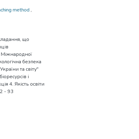
aching method
,
кладання, що
вців
и Міжнародної
кологічна безпека
України та світу"
іоресурсів і
ія 4. Якість освіти
92 - 93