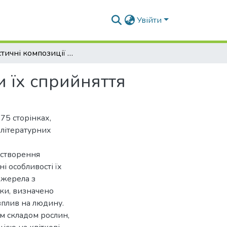
Увійти
Флористичні композиції та психологічні аспекти їх сприйняття
и їх сприйняття
75 сторінках,
 літературних
и створення
і особливості їх
джерела з
ки, визначено
вплив на людину.
м складом рослин,