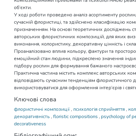
композиційними прийомами та психологічною реакц
об’єкти.
У ході роботи проведено аналіз асортименту рослин
сучасній флористиці, та здійснено класифікацію ком
призначенням. На основі теоретичних досліджень ст
авторських флористичних композицій, для яких виз
виконання, колористику, декоративну цінність і скл
Проаналізовано вплив кольору, фактури та просторов
емоційний стан людини, підкреслено значення інди
підбору рослин для формування бажаного настроєво
Практична частина містить комплекс авторських ко
відповідають сучасним тенденціям флористичного д
використовуватися для оформлення інтер’єрів і свят
Ключові слова
флористичні композиції
,
психологія сприйняття
,
ко
декоративність
,
floristic compositions
,
psychology of p
decorativeness
Бібліографічний опис