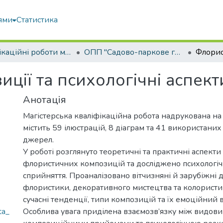
ями
Статистика
Кваліфікаційні роботи магістрів
ОПП "Садово-паркове господарство"
ції та психологічні аспект
Анотація
Магістерська кваліфікаційна робота надрукована на 
містить 59 ілюстрацій, 8 діаграм та 41 використаних
джерел.
У роботі розглянуто теоретичні та практичні аспект
флористичних композицій та досліджено психологічн
сприйняття. Проаналізовано вітчизняні й зарубіжні 
флористики, декоративного мистецтва та колористи
сучасні тенденції, типи композицій та їх емоційний 
ta_
Особлива увага приділена взаємозв’язку між видови