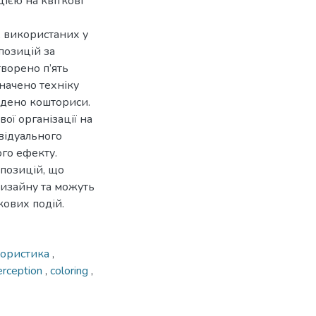
ією на квіткові
, використаних у
позицій за
ворено п’ять
начено техніку
адено кошториси.
ої організації на
відуального
го ефекту.
мпозицій, що
изайну та можуть
кових подій.
лористика
,
erception
,
coloring
,