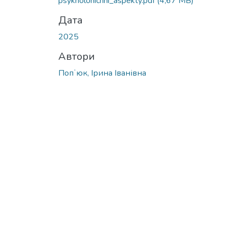
psykholohichni_aspekty.pdf
(4,67 MB)
Дата
2025
Автори
Попʼюк, Ірина Іванівна