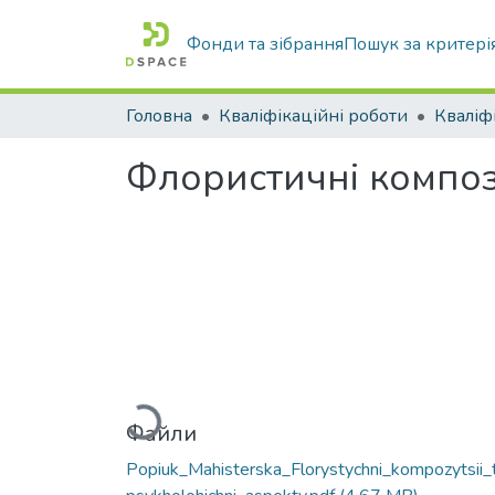
Фонди та зібрання
Пошук за критері
Головна
Кваліфікаційні роботи
Флористичні компози
Вантажиться...
Файли
Popiuk_Mahisterska_Florystychni_kompozytsii_