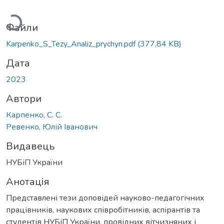
антажиться...
Файли
Karpenko_S_Tezy_Analiz_prychyn.pdf
(377,84 KB)
Дата
2023
Автори
Карпенко, С. С.
Ревенко, Юлій Іванович
Видавець
НУБіП України
Анотація
Представлені тези доповідей науково-педагогічних
працівників, наукових співробітників, аспірантів та
студентів НУБіП України, провідних вітчизняних і