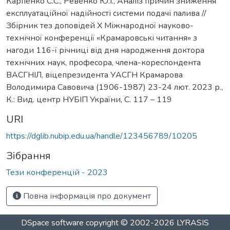
Карпенко С.С., Ревенко Ю.І., Аналіз причин зниження
експлуатаційної надійності системи подачі палива //
Збірник тез доповідей Х Міжнародної науково-
технічної конференції «Крамаровські читання» з
нагоди 116-ї річниці від дня народження доктора
технічних наук, професора, члена-кореспондента
ВАСГНІЛ, віцепрезидента УАСГН Крамарова
Володимира Савовича (1906-1987) 23-24 лют. 2023 р.,
К.: Вид. центр НУБІП України, С. 117 – 119
URI
https://dglib.nubip.edu.ua/handle/123456789/10205
Зібрання
Тези конференцій - 2023
Повна інформація про документ
DSpace software
copyright © 2002-2026
LYRASIS