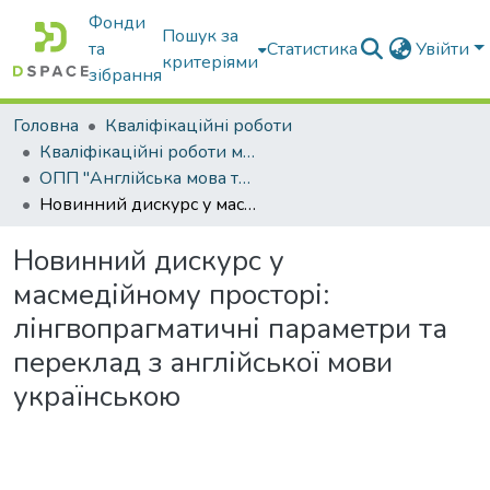
Фонди
Пошук за
та
Статистика
Увійти
критеріями
зібрання
Головна
Кваліфікаційні роботи
Кваліфікаційні роботи магістрів
ОПП "Англійська мова та друга іноземна мова"
Новинний дискурс у масмедійному просторі: лінгвопрагматичні параметри та переклад з англійської мови українською
Новинний дискурс у
масмедійному просторі:
лінгвопрагматичні параметри та
переклад з англійської мови
українською