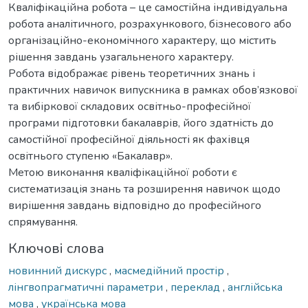
Кваліфікаційна робота – це самостійна індивідуальна
робота аналітичного, розрахункового, бізнесового або
організаційно-економічного характеру, що містить
рішення завдань узагальненого характеру.
Робота відображає рівень теоретичних знань і
практичних навичок випускника в рамках обов’язкової
та вибіркової складових освітньо-професійної
програми підготовки бакалаврів, його здатність до
самостійної професійної діяльності як фахівця
освітнього ступеню «Бакалавр».
Метою виконання кваліфікаційної роботи є
систематизація знань та розширення навичок щодо
вирішення завдань відповідно до професійного
спрямування.
Ключові слова
новинний дискурс
,
масмедійний простір
,
лінгвопрагматичні параметри
,
переклад
,
англійська
мова
,
українська мова