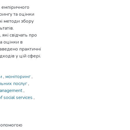
я емпіричного
рингу та оцінки
ні методи збору
татів.
 які свідчать про
а оцінки в
наведено практичні
ходів у цій сфері.
ми
,
моніторинг
,
альних послуг
,
 management
,
of social services
,
 допомогою