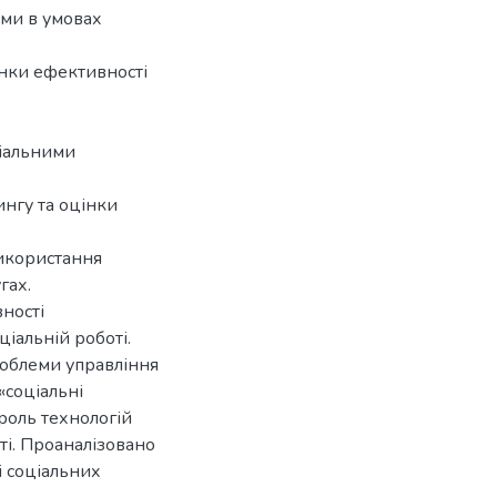
ами в умовах
інки ефективності
ціальними
ингу та оцінки
икористання
гах.
ності
іальній роботі.
роблеми управління
«соціальні
 роль технологій
ті. Проаналізовано
і соціальних