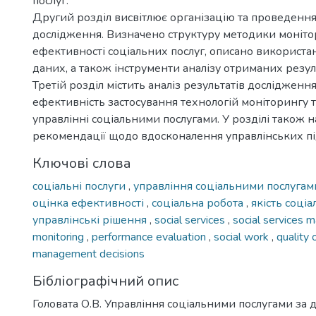
послуг.
Другий розділ висвітлює організацію та проведенн
дослідження. Визначено структуру методики моніто
ефективності соціальних послуг, описано використа
даних, а також інструменти аналізу отриманих резуль
Третій розділ містить аналіз результатів дослідження,
ефективність застосування технологій моніторингу т
управлінні соціальними послугами. У розділі також 
рекомендації щодо вдосконалення управлінських під
Ключові слова
соціальні послуги
,
управління соціальними послуга
оцінка ефективності
,
соціальна робота
,
якість соці
управлінські рішення
,
social services
,
social services
monitoring
,
performance evaluation
,
social work
,
quality 
management decisions
Бібліографічний опис
Головата О.В. Управління соціальними послугами за