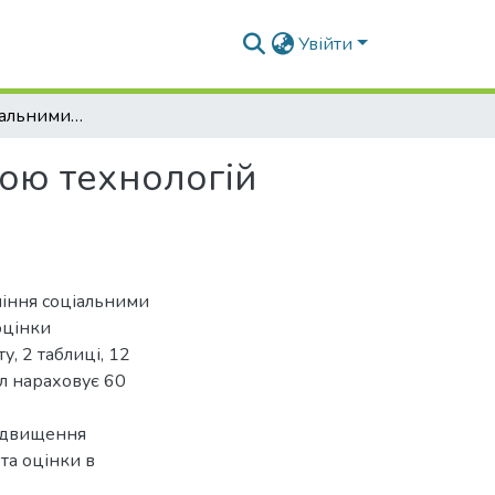
Увійти
Управління соціальними послугами за допомогою технологій моніторингу та оцінки ефективності
ою технологій
ління соціальними
оцінки
у, 2 таблиці, 12
л нараховує 60
підвищення
та оцінки в