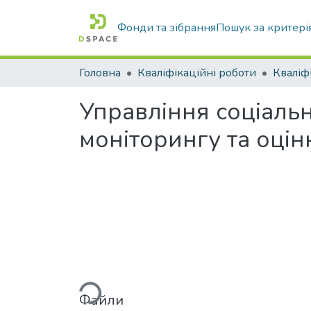
Фонди та зібрання
Пошук за критері
Головна
Кваліфікаційні роботи
Управління соціаль
моніторингу та оцін
Вантажиться...
Файли