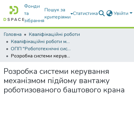
Фонди
Пошук за
та
Статистика
Увійти
критеріями
зібрання
Головна
Кваліфікаційні роботи
Кваліфікаційні роботи магістрів
ОПП "Робототехнічні системи і комплекси сільськогосподарського виробництва"
Розробка системи керування механізмом підйому вантажу роботизованого баштового крана
Розробка системи керування
механізмом підйому вантажу
роботизованого баштового крана