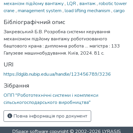
механізм підйому вантажу
,
LQR
,
вантаж
,
robotic tower
crane
,
management system
,
load lifting mechanism
,
cargo
Бібліографічний опис
Закревський Б.В. Розробка системи керування
механізмом підйому вантажу роботизованого
баштового крана : дипломна робота … магістра : 133
Галузеве машинобудування. Київ, 2024. 81 с.
URI
https://dglib.nubip.edu.ua/handle/123456789/3236
Зібрання
ОПП "Робототехнічні системи і комплекси
сільськогосподарського виробництва"
Повна інформація про документ
DSpace software
copyright © 2002-2026
LYRASIS