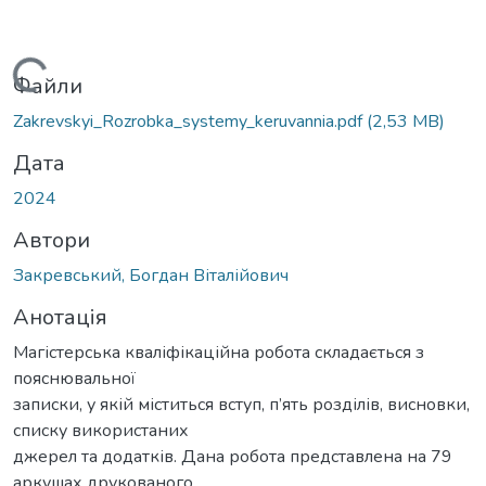
антажиться...
Файли
Zakrevskyi_Rozrobka_systemy_keruvannia.pdf
(2,53 MB)
Дата
2024
Автори
Закревський, Богдан Віталійович
Анотація
Магістерська кваліфікаційна робота складається з
пояснювальної
записки, у якій міститься вступ, п’ять розділів, висновки,
списку використаних
джерел та додатків. Дана робота представлена на 79
аркушах друкованого