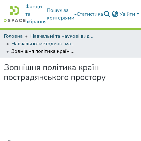
Фонди
Пошук за
та
Статистика
Увійти
критеріями
зібрання
Головна
Навчальні та наукові видання
Навчально-методичні матеріали
Зовнішня політика країн пострадянського простору
Зовнішня політика країн
пострадянського простору
Вантажиться...