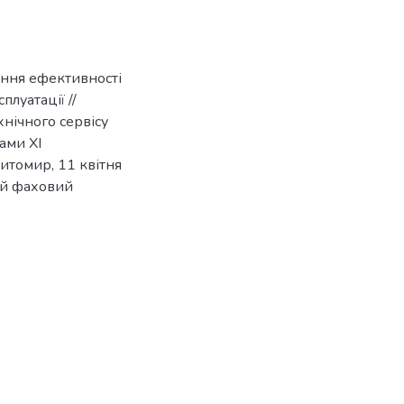
ження ефективності
луатації //
хнічного сервісу
ами XI
итомир, 11 квітня
ий фаховий