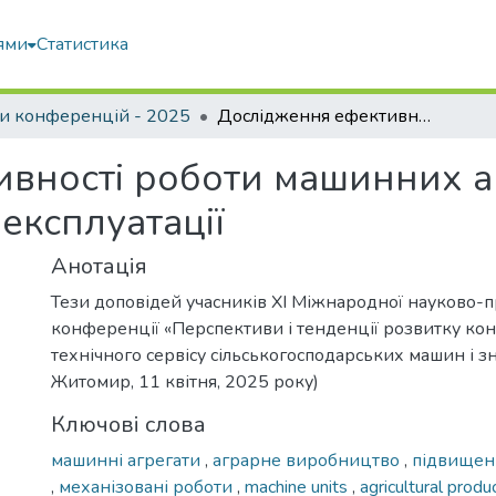
ями
Статистика
и конференцій - 2025
Дослідження ефективності роботи машинних агрегатів у залежності від умов експлуатації
вності роботи машинних аг
 експлуатації
Анотація
Тези доповідей учасників XI Міжнародної науково-п
конференції «Перспективи і тенденції розвитку кон
технічного сервісу сільськогосподарських машин і зн
Житомир, 11 квітня, 2025 року)
Ключові слова
машинні агрегати
,
аграрне виробництво
,
підвищен
,
механізовані роботи
,
machine units
,
agricultural produ