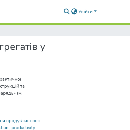
Увійти
регатів у
рактичної
струкцій та
арядь» (м.
ня продуктивності
ction
,
productivity