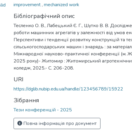
improvement
,
mechanized work
lid
Бібліографічний опис
Тесленко О. В., Лабецький Є. Г., Шутко В. В. Дослід
роботи машинних агрегатів у залежності від умов експ
Перспективи і тенденції розвитку конструкцій та те
сільськогосподарських машин і знарядь : за матеріал
Міжнародної науково-практичної конференції (м. Ж
2025 року)- Житомир : Житомирський агротехнічн
коледж, 2025.- С. 206-208.
URI
https://dglib.nubip.edu.ua/handle/123456789/15922
Зібрання
Тези конференцій - 2025
Повна інформація про документ