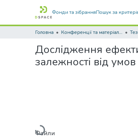
Фонди та зібрання
Пошук за критері
Головна
Конференції та матеріали конференцій
Тез
Дослідження ефекти
залежності від умов
Вантажиться...
Файли