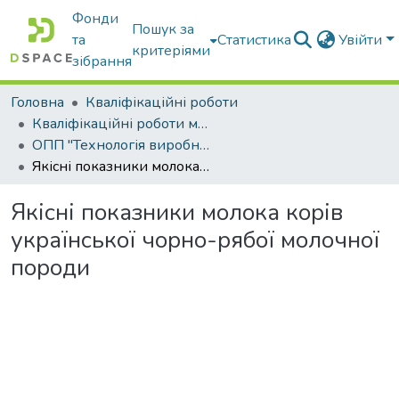
Фонди
Пошук за
та
Статистика
Увійти
критеріями
зібрання
Головна
Кваліфікаційні роботи
Кваліфікаційні роботи магістрів
ОПП "Технологія виробництва і переробки продукції тваринництва"
Якісні показники молока корів української чорно-рябої молочної породи
Якісні показники молока корів
української чорно-рябої молочної
породи