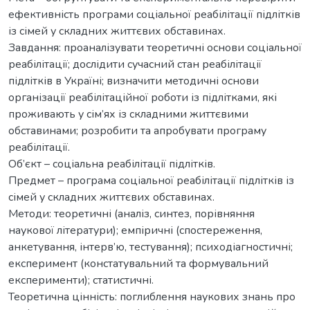
ефективність програми соціальної реабілітації підлітків
із сімей у складних життєвих обставинах.
Завдання: проаналізувати теоретичні основи соціальної
реабілітації; дослідити сучасний стан реабілітації
підлітків в Україні; визначити методичні основи
організації реабілітаційної роботи із підлітками, які
проживають у сім’ях із складними життєвими
обставинами; розробити та апробувати програму
реабілітації.
Об’єкт – соціальна реабілітації підлітків.
Предмет – програма соціальної реабілітації підлітків із
сімей у складних життєвих обставинах.
Методи: теоретичні (аналіз, синтез, порівняння
наукової літератури); емпіричні (спостереження,
анкетування, інтерв’ю, тестування); психодіагностичні;
експеримент (констатувальний та формувальний
експерименти); статистичні.
Теоретична цінність: поглиблення наукових знань про