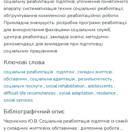
соціальну реабілітацію підлітків; уточнення понятійного
апарату; систематизація технік соціальної реабілітації;
обґрунтування комплексної реабілітаційної роботи.
Прикладна значущість: розробка програми реабілітації
для використання фахівцями соціальних служб,
центрів реабілітації, закладів освіти; методичні
рекомендації для викладачів при підготовці
соціальних працівників.
Ключові слова
соціальна реабілітація
,
підлітки
,
складні життєві
обставини
,
соціальна адаптація
,
резильєнтність
,
соціальні послуги
,
social rehabilitation
,
adolescents
,
difficult life circumstances
,
social adaptation
,
resilience
,
social services
Бібліографічний опис
Чернієнко Ю.В. Соціальна реабілітація підлітків із сімей
у складних життєвих обставинах : дипломна робота ...