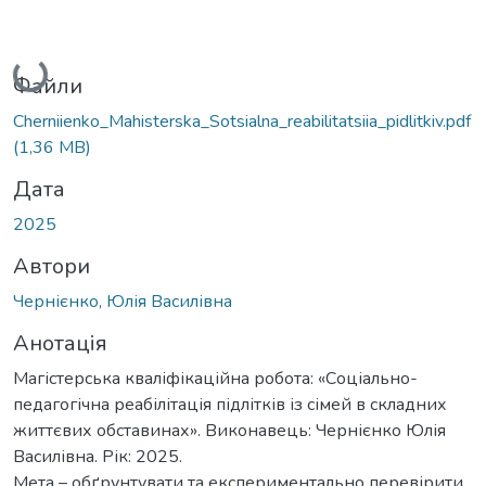
Вантажиться...
Файли
Cherniienko_Mahisterska_Sotsialna_reabilitatsiia_pidlitkiv.pdf
(1,36 MB)
Дата
2025
Автори
Чернієнко, Юлія Василівна
Анотація
Магістерська кваліфікаційна робота: «Соціально-
педагогічна реабілітація підлітків із сімей в складних
життєвих обставинах». Виконавець: Чернієнко Юлія
Василівна. Рік: 2025.
Мета – обґрунтувати та експериментально перевірити