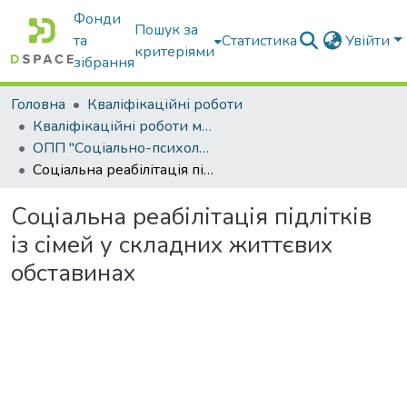
Фонди
Пошук за
та
Статистика
Увійти
критеріями
зібрання
Головна
Кваліфікаційні роботи
Кваліфікаційні роботи магістрів
ОПП "Соціально-психологічна реабілітація"
Соціальна реабілітація підлітків із сімей у складних життєвих обставинах
Соціальна реабілітація підлітків
із сімей у складних життєвих
обставинах