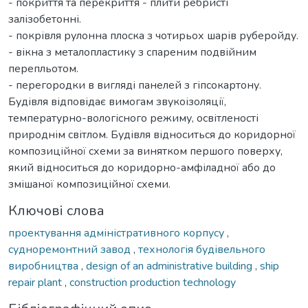
- покриття та перекриття - плити ребристі
залізобетонні.
- покрівля рулонна плоска з чотирьох шарів руберойду.
- вікна з металопластику з спареним подвійним
перепльотом.
- перегородки в вигляді панелей з гіпсокартону.
Будівля відповідає вимогам звукоізоляції,
температурно-вологісного режиму, освітленості
природнім світлом. Будівля відноситься до коридорної
композиційної схеми за винятком першого поверху,
який відноситься до коридорно-амфіладної або до
змішаної композиційної схеми.
Ключові слова
проектування адміністративного корпусу
,
судноремонтний завод
,
технологія будівельного
виробництва
,
design of an administrative building
,
ship
repair plant
,
construction production technology