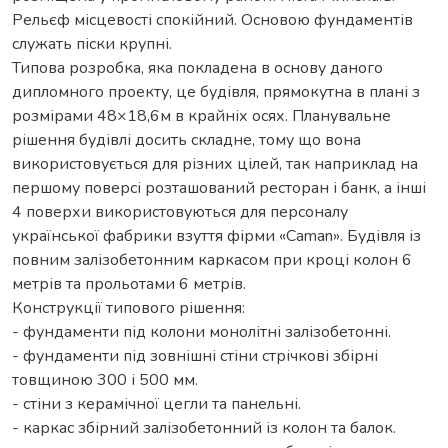
Рельєф місцевості спокійний. Основою фундаментів
служать піски крупні.
Типова розробка, яка покладена в основу даного
дипломного проекту, це будівля, прямокутна в плані з
розмірами 48×18,6м в крайніх осях. Планувальне
рішення будівлі досить складне, тому що вона
використовується для різних цілей, так наприклад на
першому поверсі розташований ресторан і банк, а інші
4 поверхи використовуються для персоналу
української фабрики взуття фірми «Caman». Будівля із
повним залізобетонним каркасом при кроці колон 6
метрів та прольотами 6 метрів.
Конструкції типового рішення:
- фундаменти під колони монолітні залізобетонні.
- фундаменти під зовнішні стіни стрічкові збірні
товщиною 300 і 500 мм.
- стіни з керамічної цегли та панельні.
- каркас збірний залізобетонний із колон та балок.