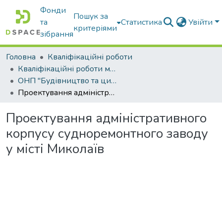
Фонди
Пошук за
та
Статистика
Увійти
критеріями
зібрання
Головна
Кваліфікаційні роботи
Кваліфікаційні роботи магістрів
ОНП "Будівництво та цивільна інженерія"
Проектування адміністративного корпусу судноремонтного заводу у місті Миколаїв
Проектування адміністративного
корпусу судноремонтного заводу
у місті Миколаїв