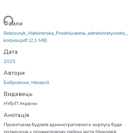
ься...
Файли
Bobrovnyk_Mahisterska_Proektuvannia_administratyvnoho_
korpusu.pdf
(2,1 MB)
Дата
2025
Автори
Бобровник, Назарій
Видавець
НУБіП України
Анотація
Проектуєма будівля адміністративного корпусу буде
розміщена у промисловому районі міста Миколаїв.