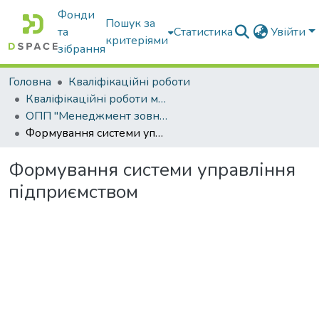
Фонди
Пошук за
та
Статистика
Увійти
критеріями
зібрання
Головна
Кваліфікаційні роботи
Кваліфікаційні роботи магістрів
ОПП "Менеджмент зовнішньоекономічної діяльності"
Формування системи управління підприємством
Формування системи управління
підприємством