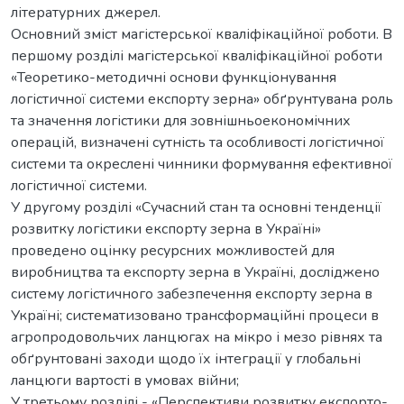
літературних джерел.
Основний зміст магістерської кваліфікаційної роботи. В
першому розділі магістерської кваліфікаційної роботи
«Теоретико-методичні основи функціонування
логістичної системи експорту зерна» обґрунтувана роль
та значення логістики для зовнішньоекономічних
операцій, визначені сутність та особливості логістичної
системи та окреслені чинники формування ефективної
логістичної системи.
У другому розділі «Сучасний стан та основні тенденції
розвитку логістики експорту зерна в Україні»
проведено оцінку ресурсних можливостей для
виробництва та експорту зерна в Україні, досліджено
систему логістичного забезпечення експорту зерна в
Україні; систематизовано трансформаційні процеси в
агропродовольчих ланцюгах на мікро і мезо рівнях та
обґрунтовані заходи щодо їх інтеграції у глобальні
ланцюги вартості в умовах війни;
У третьому розділі - «Перспективи розвитку експорто-