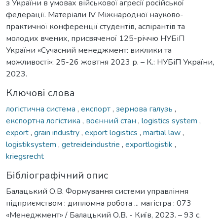
з України в умовах військової агресії російської
федерації. Матеріали IV Міжнародної науково-
практичної конференції студентів, аспірантів та
молодих вчених, присвяченої 125-річчю НУБіП
України «Сучасний менеджмент: виклики та
можливості»: 25-26 жовтня 2023 р. – К.: НУБіП України,
2023.
Ключові слова
логістична система
,
експорт
,
зернова галузь
,
експортна логістика
,
воєнний стан
,
logistics system
,
export
,
grain industry
,
export logistics
,
martial law
,
logistiksystem
,
getreideindustrie
,
exportlogistik
,
kriegsrecht
Бібліографічний опис
Балацький О.В. Формування системи управління
підприємством : дипломна робота ... магістра : 073
«Менеджмент» / Балацький О.В. - Київ, 2023. – 93 с.