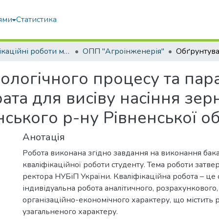
ями
Статистика
Кваліфікаційні роботи магістрів
ОПП "Агроінженерія"
ологічного процесу та пар
ата для висіву насіння зер
нського р-ну Рівненської об
Анотація
Робота виконана згідно завдання на виконання бак
кваліфікаційної роботи студенту. Тема роботи затв
ректора НУБіП України. Кваліфікаційна робота – це 
індивідуальна робота аналітичного, розрахункового,
організаційно-економічного характеру, що містить 
узагальненого характеру.