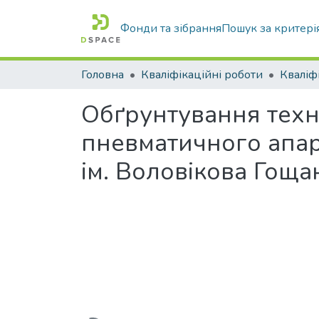
Фонди та зібрання
Пошук за критері
Головна
Кваліфікаційні роботи
Обґрунтування техн
пневматичного апар
ім. Воловікова Гоща
Вантажиться...