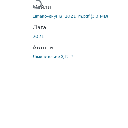
Файли
Limanovskyi_B_2021_m.pdf
(3,3 MB)
Дата
2021
Автори
Лімановський, Б. Р.