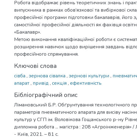
Робота відображає рівень теоретичних знань і пра
випускника в рамках обов’язкової та вибіркової скл
професійної програми підготовки бакалаврів, його з
самостійної професійної діяльності як фахівця освіт
«Бакалавр».
Метою виконання кваліфікаційної роботи є системат
розширення навичок щодо вирішення завдань відп
професійного спрямування.
Ключові слова
сівба
,
зернова сівалка
,
зернові культури
,
пневматич
апарат
,
привід
,
секція
,
ефективність
Бібліографічний опис
Лімановський Б.Р. Обґрунтування технологічного пр
параметрів пневматичного апарата для висіву насін
культур у СГП ім. Воловікова Гощанського р-ну Рівнен
дипломна робота ... магістра : 208 «Агроінженерія» /
- Київ, 2021. – 81 с.