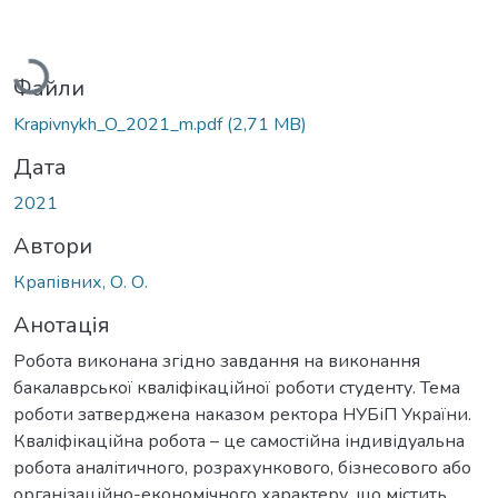
Вантажиться...
Файли
Krapivnykh_O_2021_m.pdf
(2,71 MB)
Дата
2021
Автори
Крапівних, О. О.
Анотація
Робота виконана згідно завдання на виконання
бакалаврської кваліфікаційної роботи студенту. Тема
роботи затверджена наказом ректора НУБіП України.
Кваліфікаційна робота – це самостійна індивідуальна
робота аналітичного, розрахункового, бізнесового або
організаційно-економічного характеру, що містить