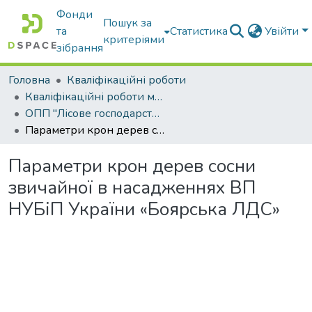
Фонди
Пошук за
та
Статистика
Увійти
критеріями
зібрання
Головна
Кваліфікаційні роботи
Кваліфікаційні роботи магістрів
ОПП "Лісове господарство"
Параметри крон дерев сосни звичайної в насадженнях ВП НУБіП України «Боярська ЛДС»
Параметри крон дерев сосни
звичайної в насадженнях ВП
НУБіП України «Боярська ЛДС»