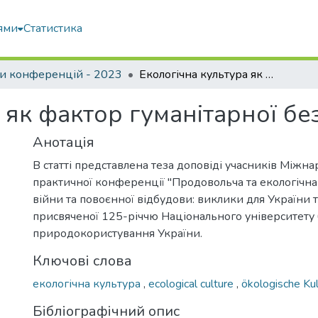
ями
Статистика
и конференцій - 2023
Екологічна культура як фактор гуманітарної безпеки України
 як фактор гуманітарної бе
Анотація
В статті представлена теза доповіді учасників Міжн
практичної конференції "Продовольча та екологічна
війни та повоєнної відбудови: виклики для України та
присвяченої 125-річчю Національного університету б
природокористування України.
Ключові слова
екологічна культура
,
ecological culture
,
ökologische Kul
Бібліографічний опис