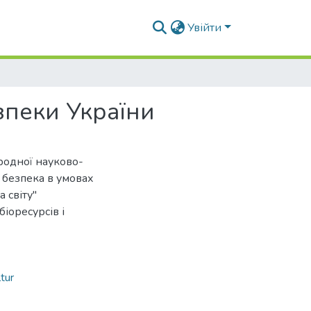
Увійти
зпеки України
ародної науково-
 безпека в умовах
 світу"
іоресурсів і
tur