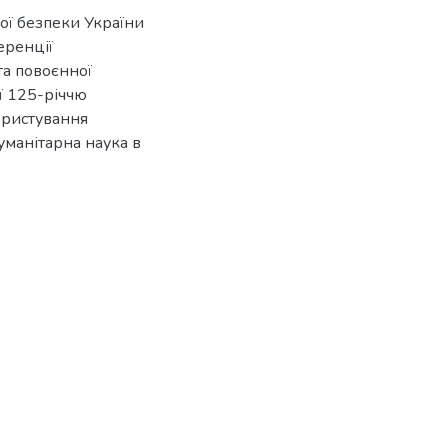
ної безпеки України
еренції
та повоєнної
ої 125-річчю
ористування
гуманітарна наука в