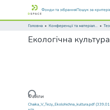
Фонди та зібрання
Пошук за критері
Головна
Конференції та матеріали конференцій
Тез
Екологічна культура
Вантажиться...
Файли
Chaika_V_Tezy_Ekolohichna_kultura.pdf
(339,01