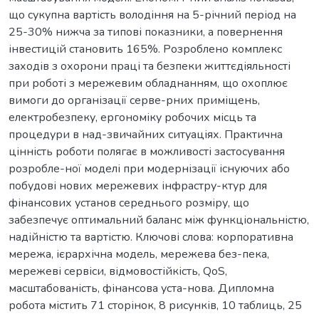
що сукупна вартість володіння на 5-річний період на
25-30% нижча за типові показники, а повернення
інвестицій становить 165%. Розроблено комплекс
заходів з охорони праці та безпеки життєдіяльності
при роботі з мережевим обладнанням, що охоплює
вимоги до організації серве-рних приміщень,
електробезпеку, ергономіку робочих місць та
процедури в над-звичайних ситуаціях. Практична
цінність роботи полягає в можливості застосування
розробле-ної моделі при модернізації існуючих або
побудові нових мережевих інфрастру-ктур для
фінансових установ середнього розміру, що
забезпечує оптимальний баланс між функціональністю,
надійністю та вартістю. Ключові слова: корпоративна
мережа, ієрархічна модель, мережева без-пека,
мережеві сервіси, відмовостійкість, QoS,
масштабованість, фінансова уста-нова. Дипломна
робота містить 71 сторінок, 8 рисунків, 10 таблиць, 25