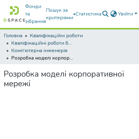
Фонди
Пошук за
та
Статистика
Увійти
критеріями
зібрання
Головна
Кваліфікаційні роботи
Кваліфікаційні роботи бакалаврів
Комп’ютерна інженерія
Розробка моделі корпоративної мережі
Розробка моделі корпоративної
мережі