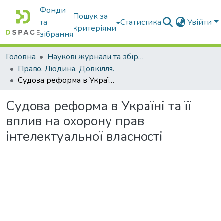
Фонди
Пошук за
та
Статистика
Увійти
критеріями
зібрання
Головна
Наукові журнали та збірники видань
Право. Людина. Довкілля.
Судова реформа в Україні та її вплив на охорону прав інтелектуальної власності
Судова реформа в Україні та її
вплив на охорону прав
інтелектуальної власності