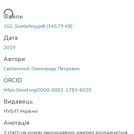
ься...
Файли
102_Svetlichnyj.pdf
(345,79 KB)
Дата
2019
Автори
Світличний, Олександр Петрович
ORCID
https://orcid.org/0000-0002-1783-6029
Видавець
НУБіП України
Анотація
У статті на основі законодавчих джерел досліджується