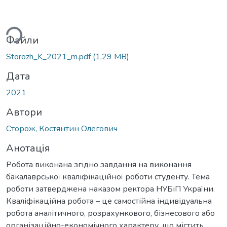
ься...
Файли
Storozh_K_2021_m.pdf
(1,29 MB)
Дата
2021
Автори
Сторож, Костянтин Олегович
Анотація
Робота виконана згідно завдання на виконання
бакалаврської кваліфікаційної роботи студенту. Тема
роботи затверджена наказом ректора НУБіП України.
Кваліфікаційна робота – це самостійна індивідуальна
робота аналітичного, розрахункового, бізнесового або
організаційно-економічного характеру, що містить