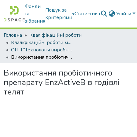
Фонди
Пошук за
та
Статистика
Увійти
критеріями
зібрання
Головна
Кваліфікаційні роботи
Кваліфікаційні роботи магістрів
ОПП "Технологія виробництва і переробки продукції тваринництва"
Використання пробіотичного препарату EnzActiveB в годівлі телят
Використання пробіотичного
препарату EnzActiveB в годівлі
телят