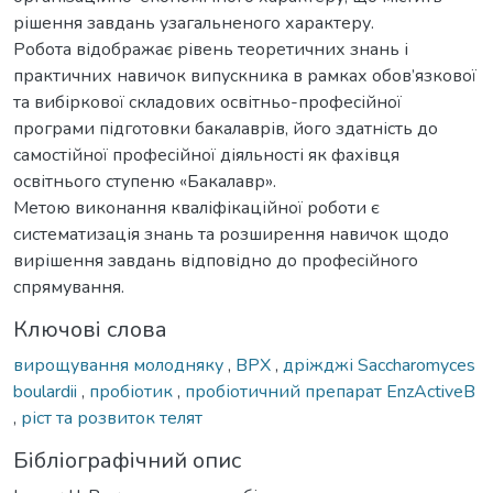
рішення завдань узагальненого характеру.
Робота відображає рівень теоретичних знань і
практичних навичок випускника в рамках обов’язкової
та вибіркової складових освітньо-професійної
програми підготовки бакалаврів, його здатність до
самостійної професійної діяльності як фахівця
освітнього ступеню «Бакалавр».
Метою виконання кваліфікаційної роботи є
систематизація знань та розширення навичок щодо
вирішення завдань відповідно до професійного
спрямування.
Ключові слова
вирощування молодняку
,
ВРХ
,
дріжджі Saccharomyces
boulardii
,
пробіотик
,
пробіотичний препарат EnzActiveB
,
ріст та розвиток телят
Бібліографічний опис