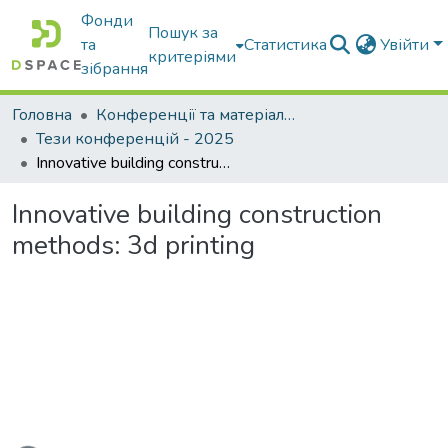
Фонди
Пошук за
та
Статистика
Увійти
критеріями
зібрання
Головна
Конференції та матеріали конференцій
Тези конференцій - 2025
Innovative building construction methods: 3d printing
Innovative building construction
methods: 3d printing
ься...