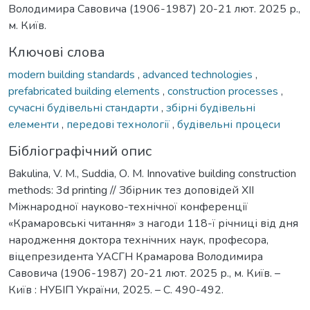
Володимира Савовича (1906-1987) 20-21 лют. 2025 р.,
м. Київ.
Ключові слова
modern building standards
,
advanced technologies
,
prefabricated building elements
,
construction processes
,
сучасні будівельні стандарти
,
збірні будівельні
елементи
,
передові технології
,
будівельні процеси
Бібліографічний опис
Bakulina, V. M., Suddia, О. M. Innovative building construction
methods: 3d printing // Збірник тез доповідей XII
Міжнародної науково-технічної конференції
«Крамаровські читання» з нагоди 118-ї річниці від дня
народження доктора технічних наук, професора,
віцепрезидента УАСГН Крамарова Володимира
Савовича (1906-1987) 20-21 лют. 2025 р., м. Київ. –
Київ : НУБІП України, 2025. – С. 490-492.