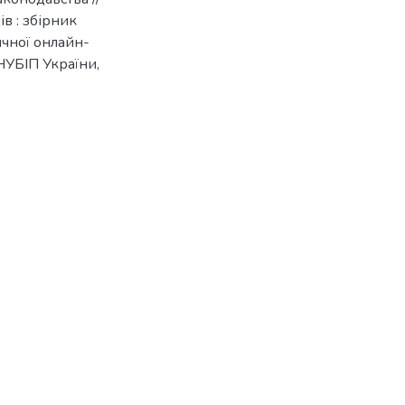
в : збірник
ичної онлайн-
 НУБІП України,