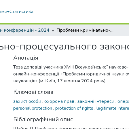
ями
Статистика
и конференцій - 2024
Проблеми кримінально-процесуального законодавства
ьно-процесуального закон
Анотація
Теза доповіді учасника XVIII Всеукраїнської науково
онлайн-конференції «Проблеми юридичної науки о
науковців» (м. Київ, 17 жовтня 2024 року)
Ключові слова
захист особи
,
охорона прав
,
законні інтереси
,
опер
personal protection
,
protection of rights
,
legitimate inter
Бібліографічний опис
Шайно Л. Проблеми кримінально-процесуального за