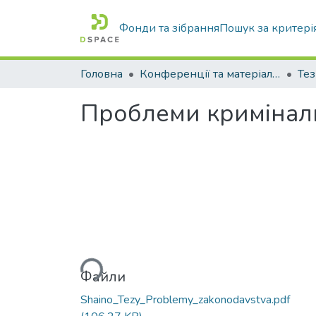
Фонди та зібрання
Пошук за критері
Головна
Конференції та матеріали конференцій
Тез
Проблеми кримінал
Вантажиться...
Файли
Shaino_Tezy_Problemy_zakonodavstva.pdf