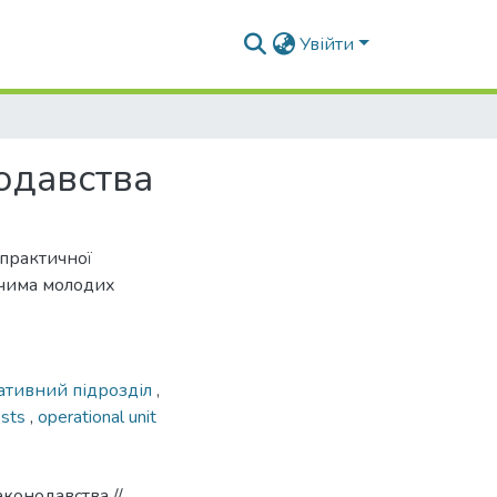
Увійти
одавства
-практичної
чима молодих
ативний підрозділ
,
ests
,
operational unit
конодавства //