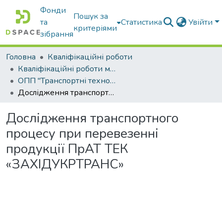
Фонди
Пошук за
та
Статистика
Увійти
критеріями
зібрання
Головна
Кваліфікаційні роботи
Кваліфікаційні роботи магістрів
ОПП "Транспортні технології на автомобільному транспорті"
Дослідження транспортного процесу при перевезенні продукції ПрАТ ТЕК «ЗАХІДУКРТРАНС»
Дослідження транспортного
процесу при перевезенні
продукції ПрАТ ТЕК
«ЗАХІДУКРТРАНС»