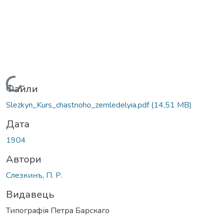
Вантажиться...
Файли
Slezkyn_Kurs_chastnoho_zemledelyia.pdf
(14,51 MB)
Дата
1904
Автори
Слезкинъ, П. Р.
Видавець
Типографія Петра Барскаго