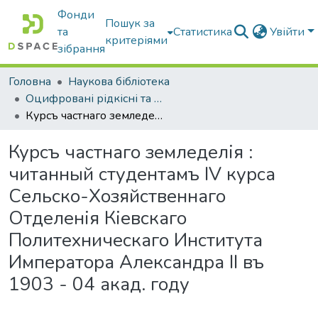
Фонди
Пошук за
та
Статистика
Увійти
критеріями
зібрання
Головна
Наукова бібліотека
Оцифровані рідкісні та цінні видання з фонду наукової бібліотеки
Курсъ частнаго земледелія : читанный студентамъ IV курса Сельско-Хозяйственнаго Отделенія Кіевскаго Политехническаго Института Императора Александра II въ 1903 - 04 акад. году
Курсъ частнаго земледелія :
читанный студентамъ IV курса
Сельско-Хозяйственнаго
Отделенія Кіевскаго
Политехническаго Института
Императора Александра II въ
1903 - 04 акад. году